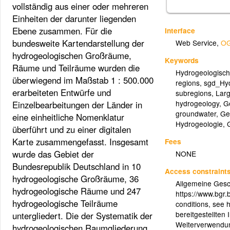
vollständig aus einer oder mehreren
Einheiten der darunter liegenden
Ebene zusammen. Für die
Interface
bundesweite Kartendarstellung der
Web Service
,
OG
hydrogeologischen Großräume,
Keywords
Räume und Teilräume wurden die
Hydrogeologisc
überwiegend im Maßstab 1 : 500.000
regions
,
sgd_Hyd
erarbeiteten Entwürfe und
subregions
,
Larg
hydrogeology
,
G
Einzelbearbeitungen der Länder in
groundwater
,
Ge
eine einheitliche Nomenklatur
Hydrogeologie
,
überführt und zu einer digitalen
Karte zusammengefasst. Insgesamt
Fees
wurde das Gebiet der
NONE
Bundesrepublik Deutschland in 10
Access constraint
hydrogeologische Großräume, 36
Allgemeine Gesc
hydrogeologische Räume und 247
https://www.bgr
hydrogeologische Teilräume
conditions, see 
bereitgestellten 
untergliedert. Die der Systematik der
Weiterverwendung
hydrogeologischen Raumgliederung