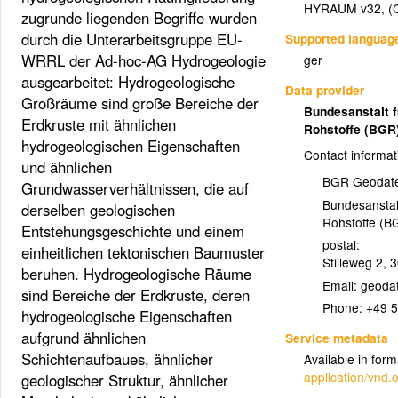
HYRAUM v32, (C
zugrunde liegenden Begriffe wurden
durch die Unterarbeitsgruppe EU-
Supported languag
WRRL der Ad-hoc-AG Hydrogeologie
ger
ausgearbeitet: Hydrogeologische
Data provider
Großräume sind große Bereiche der
Bundesanstalt 
Erdkruste mit ähnlichen
Rohstoffe (BGR
hydrogeologischen Eigenschaften
Contact informat
und ähnlichen
BGR Geodate
Grundwasserverhältnissen, die auf
Bundesanstal
derselben geologischen
Rohstoffe (B
Entstehungsgeschichte und einem
postal:
einheitlichen tektonischen Baumuster
Stilleweg 2
,
3
beruhen. Hydrogeologische Räume
Email:
sind Bereiche der Erdkruste, deren
Phone:
+49 5
hydrogeologische Eigenschaften
aufgrund ähnlichen
Service metadata
Schichtenaufbaues, ähnlicher
Available in form
application/vnd
geologischer Struktur, ähnlicher