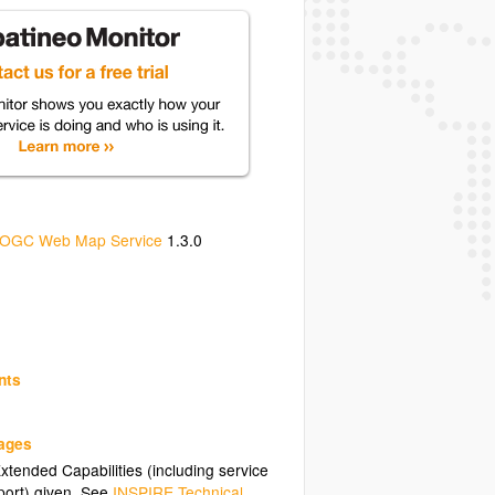
OGC Web Map Service
1.3.0
nts
uages
tended Capabilities (including service
ort) given. See
INSPIRE Technical