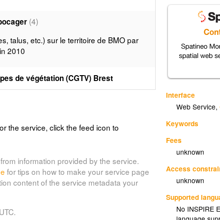
(4)
 bocager
s, talus, etc.) sur le territoire de BMO par
uin 2010
es de végétation (CGTV) Brest
Interface
Web Service
,
(6)
n des pressions ZNR Crozon
Keywords
or the service, click the feed icon to
Fees
(7)
marins ZNR Crozon
unknown
from information provided by the service.
Access constrai
(8)
de
for tips on how to make your service page
a 2000 de la Rade de Brest
unknown
tion content of the service metadata your
 réseau Natura 2000 défini dans le cadre de
Supported lang
00. Le « réseau Natura 2000 », est un
No INSPIRE Ex
 UTC.
es habitats (milieux naturels) et/ou des
language supp