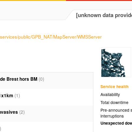
[unknown data provid
gis/services/public/GPB_NAT/MapServer/WMSServer
(0)
 de Brest hors BM
Service health
Availability
(1)
 1x1km
Total downtime
Pre-announced s
(2)
invasives
interruptions
Unexpected do
)