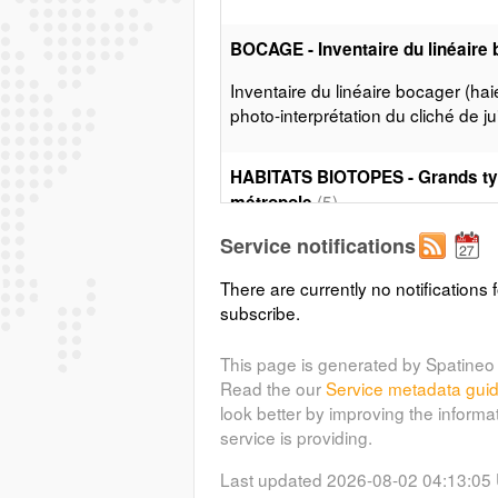
BOCAGE - Inventaire du linéaire
Inventaire du linéaire bocager (haie
photo-interprétation du cliché de j
HABITATS BIOTOPES - Grands typ
(5)
métropole
Service notifications
HABITATS BIOTOPES - Evaluatio
There are currently no notifications f
subscribe.
HABITATS BIOTOPES - Habitats 
This page is generated by Spatineo 
Read the our
Service metadata gui
HABITATS BIOTOPES - Zone Natur
look better by improving the informa
Zones naturelles faisant partie du
service is providing.
la Directive européenne Natura 20
Last updated 2026-08-02 04:13:05
réseau européen de sites abritant d