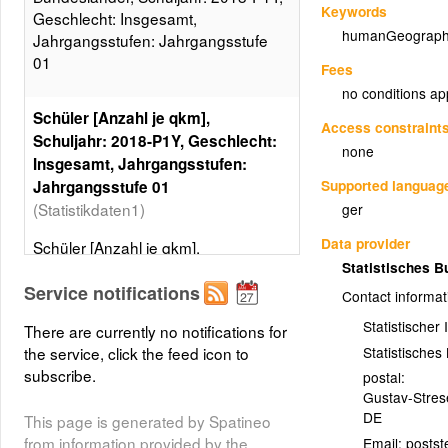
Keywords
Geschlecht: Insgesamt,
humanGeograph
Jahrgangsstufen: Jahrgangsstufe
01
Fees
no conditions ap
Schüler [Anzahl je qkm],
Access constraint
Schuljahr: 2018-P1Y, Geschlecht:
none
Insgesamt, Jahrgangsstufen:
Supported languag
Jahrgangsstufe 01
(Statistikdaten1)
ger
Data provider
Schüler [Anzahl je qkm],
Statistisches 
Bundesländer, Schuljahr: 2018-P1Y,
Geschlecht: Insgesamt,
Service notifications
Contact informat
Jahrgangsstufen: Jahrgangsstufe
Statistischer
There are currently no notifications for
01, 5 Klassen, Gleiche
Statistische
the service, click the feed icon to
Besetzungen
subscribe.
postal:
Layer metadata (
xml
)
Gustav-Stre
DE
This page is generated by Spatineo
from information provided by the
Email: