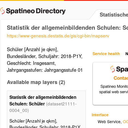
Statistisc
Statistik der allgemeinbildenden Schulen: S
https://www-genesis.destatis.de/gis/cgi-bin/mapserv
Schüler [Anzahl je qkm],
Service health
N
Bundesländer, Schuljahr: 2018-P1Y,
Geschlecht: Insgesamt,
Jahrgangsstufen: Jahrgangsstufe 01
Available map layers (2)
Statistik der allgemeinbildenden
(dataset21111-
Schulen: Schüler
0004_00)
Interface
Schüler [Anzahl je qkm],
Web Service
,
OG
Bundesländer, Schuljahr: 2018-P1Y,