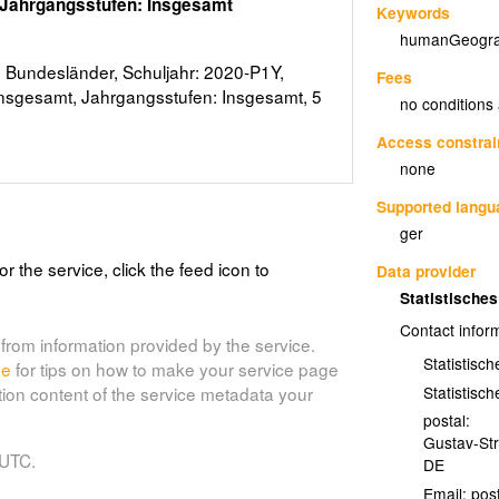
 Jahrgangsstufen: Insgesamt
Keywords
humanGeogra
, Bundesländer, Schuljahr: 2020-P1Y,
Fees
Insgesamt, Jahrgangsstufen: Insgesamt, 5
no conditions
Access constrai
none
Supported lang
ger
or the service, click the feed icon to
Data provider
Statistisch
Contact infor
from information provided by the service.
Statistisc
de
for tips on how to make your service page
Statistisc
tion content of the service metadata your
postal:
Gustav-St
 UTC.
DE
Email: