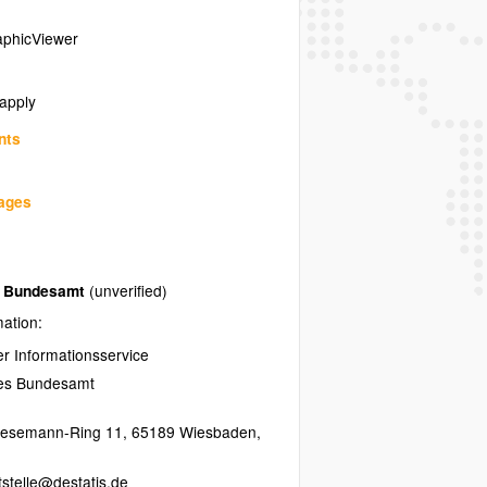
phicViewer
 apply
nts
uages
es Bundesamt
(unverified)
mation:
her Informationsservice
hes Bundesamt
resemann-Ring 11
,
65189
Wiesbaden
,