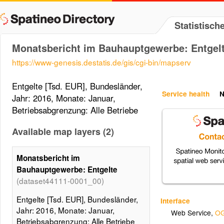
Statistisc
Monatsbericht im Bauhauptgewerbe: Entgel
https://www-genesis.destatis.de/gis/cgi-bin/mapserv
Entgelte [Tsd. EUR], Bundesländer,
Service health
N
Jahr: 2016, Monate: Januar,
Betriebsabgrenzung: Alle Betriebe
Available map layers (2)
Monatsbericht im
Bauhauptgewerbe: Entgelte
(dataset44111-0001_00)
Entgelte [Tsd. EUR], Bundesländer,
Interface
Jahr: 2016, Monate: Januar,
Web Service
,
OG
Betriebsabgrenzung: Alle Betriebe