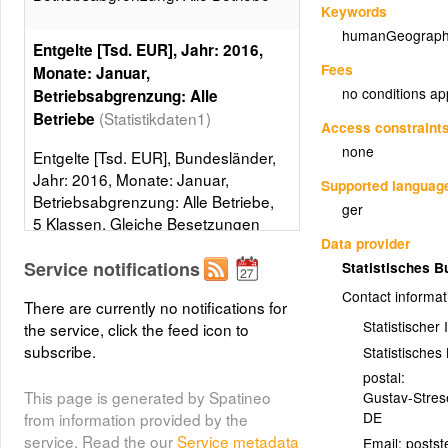
Keywords
humanGeograph
Entgelte [Tsd. EUR], Jahr: 2016,
Fees
Monate: Januar,
no conditions ap
Betriebsabgrenzung: Alle
(Statistikdaten1)
Betriebe
Access constraint
none
Entgelte [Tsd. EUR], Bundesländer,
Jahr: 2016, Monate: Januar,
Supported languag
Betriebsabgrenzung: Alle Betriebe,
ger
5 Klassen, Gleiche Besetzungen
Data provider
Layer metadata (
xml
)
Service notifications
Statistisches 
Contact informat
There are currently no notifications for
Statistischer
the service, click the feed icon to
subscribe.
Statistische
postal:
This page is generated by Spatineo
Gustav-Stre
DE
from information provided by the
service. Read the our
Service metadata
Email: