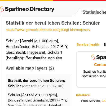
Statistisc
Statistik der beruflichen Schulen: Schüler
https://www-genesis.destatis.de/gis/cgi-bin/mapserv
Schüler [Anzahl je 1.000 qkm],
Service health
N
Bundesländer, Schuljahr: 2017-P1Y,
Geschlecht: Insgesamt, Schulart
(beruflich): Berufsaufbauschulen
Available map layers (2)
Statistik der beruflichen Schulen:
(dataset21121-0005_00)
Schüler
Schüler [Anzahl je 1.000 qkm],
Interface
Bundesländer, Schuljahr: 2017-P1Y,
Web Service
,
OG
Geschlecht: Insgesamt, Schulart