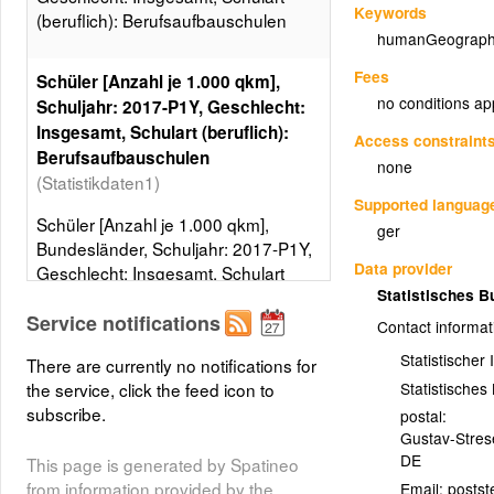
Keywords
(beruflich): Berufsaufbauschulen
humanGeograph
Fees
Schüler [Anzahl je 1.000 qkm],
no conditions ap
Schuljahr: 2017-P1Y, Geschlecht:
Insgesamt, Schulart (beruflich):
Access constraint
Berufsaufbauschulen
none
(Statistikdaten1)
Supported languag
Schüler [Anzahl je 1.000 qkm],
ger
Bundesländer, Schuljahr: 2017-P1Y,
Data provider
Geschlecht: Insgesamt, Schulart
Statistisches 
(beruflich): Berufsaufbauschulen, 2
Klassen, Gleiche Intervalle
Service notifications
Contact informat
Statistischer
Layer metadata (
xml
)
There are currently no notifications for
Statistische
the service, click the feed icon to
subscribe.
postal:
Gustav-Stre
DE
This page is generated by Spatineo
from information provided by the
Email: