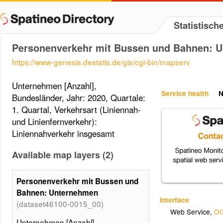
Statistisc
Personenverkehr mit Bussen und Bahnen: 
https://www-genesis.destatis.de/gis/cgi-bin/mapserv
Unternehmen [Anzahl],
Service health
N
Bundesländer, Jahr: 2020, Quartale:
1. Quartal, Verkehrsart (Liniennah-
und Linienfernverkehr):
Liniennahverkehr insgesamt
Available map layers (2)
Personenverkehr mit Bussen und
Bahnen: Unternehmen
Interface
(dataset46100-0015_00)
Web Service
,
OG
Unternehmen [Anzahl],