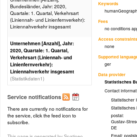
Keywords
Bundesländer, Jahr: 2020,
humanGeograph
Quartale: 1. Quartal, Verkehrsart
(Liniennah- und Linienfernverkehr):
Fees
Liniennahverkehr insgesamt
no conditions ap
Access constraint
Unternehmen [Anzahl], Jahr:
none
2020, Quartale: 1. Quartal,
Supported languag
Verkehrsart (Liniennah- und
ger
Linienfernverkehr):
Liniennahverkehr insgesamt
Data provider
(Statistikdaten1)
Statistisches 
Unternehmen [Anzahl],
Contact informat
Service notifications
Bundesländer, Jahr: 2020,
Statistischer
Quartale: 1. Quartal, Verkehrsart
Statistische
There are currently no notifications for
(Liniennah- und Linienfernverkehr):
the service, click the feed icon to
postal:
Liniennahverkehr insgesamt, 5
Gustav-Stre
subscribe.
Klassen, Gleiche Besetzungen
DE
Layer metadata (
xml
)
Email:
This page is generated by Spatineo