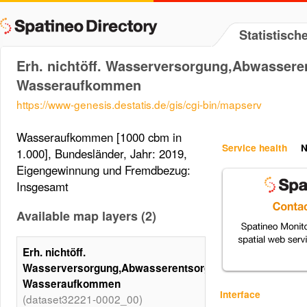
Statistisc
Erh. nichtöff. Wasserversorgung,Abwassere
Wasseraufkommen
https://www-genesis.destatis.de/gis/cgi-bin/mapserv
Wasseraufkommen [1000 cbm in
Service health
N
1.000], Bundesländer, Jahr: 2019,
Eigengewinnung und Fremdbezug:
Insgesamt
Available map layers (2)
Erh. nichtöff.
Wasserversorgung,Abwasserentsorgung:
Wasseraufkommen
Interface
(dataset32221-0002_00)