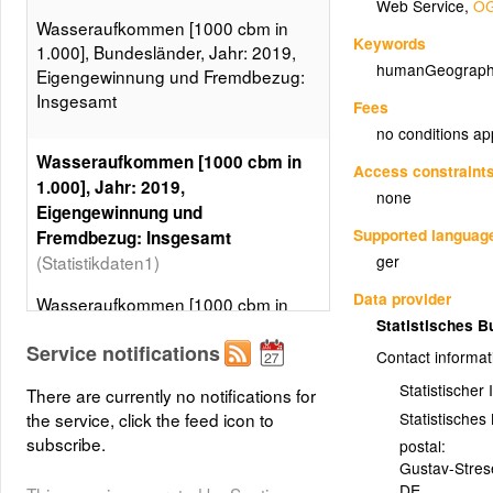
Web Service
,
OG
Wasseraufkommen [1000 cbm in
Keywords
1.000], Bundesländer, Jahr: 2019,
humanGeograph
Eigengewinnung und Fremdbezug:
Insgesamt
Fees
no conditions ap
Wasseraufkommen [1000 cbm in
Access constraint
1.000], Jahr: 2019,
none
Eigengewinnung und
Supported languag
Fremdbezug: Insgesamt
ger
(Statistikdaten1)
Data provider
Wasseraufkommen [1000 cbm in
Statistisches 
1.000], Bundesländer, Jahr: 2019,
Service notifications
Eigengewinnung und Fremdbezug:
Contact informat
Insgesamt, 5 Klassen, Gleiche
Statistischer
There are currently no notifications for
Besetzungen
Statistische
the service, click the feed icon to
Layer metadata (
xml
)
subscribe.
postal:
Gustav-Stre
DE