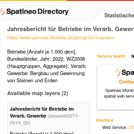
Statistisc
Jahresbericht für Betriebe im Verarb. Gewe
https://www-genesis.destatis.de/gis/cgi-bin/mapserv
Betriebe [Anzahl je 1.000 qkm],
Service health
N
Bundesländer, Jahr: 2022, WZ2008
(Hauptgruppen, Aggregate): Verarb.
Gewerbe: Bergbau und Gewinnung
von Steinen und Erden
Available map layers (2)
Jahresbericht für Betriebe im
(dataset42271-
Verarb. Gewerbe
Interface
0010_00)
Web Service
,
OG
Betriebe [Anzahl je 1.000 qkm],