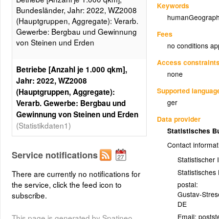
Keywords
Bundesländer, Jahr: 2022, WZ2008
humanGeograph
(Hauptgruppen, Aggregate): Verarb.
Gewerbe: Bergbau und Gewinnung
Fees
von Steinen und Erden
no conditions ap
Access constraint
Betriebe [Anzahl je 1.000 qkm],
none
Jahr: 2022, WZ2008
Supported languag
(Hauptgruppen, Aggregate):
ger
Verarb. Gewerbe: Bergbau und
Gewinnung von Steinen und Erden
Data provider
(Statistikdaten1)
Statistisches 
Betriebe [Anzahl je 1.000 qkm],
Contact informat
Service notifications
Bundesländer, Jahr: 2022, WZ2008
Statistischer
(Hauptgruppen, Aggregate): Verarb.
Statistische
There are currently no notifications for
Gewerbe: Bergbau und Gewinnung
the service, click the feed icon to
postal:
von Steinen und Erden, 5 Klassen,
Gustav-Stre
subscribe.
Gleiche Besetzungen
DE
Layer metadata (
xml
)
Email:
This page is generated by Spatineo