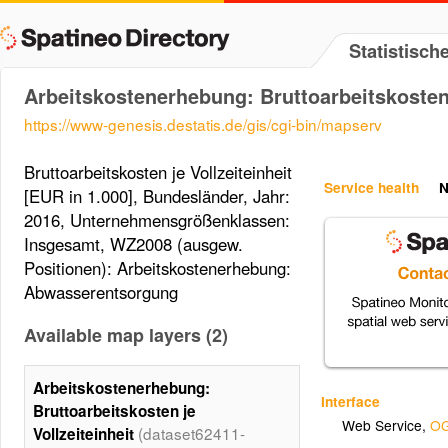
Statistisc
Arbeitskostenerhebung: Bruttoarbeitskosten 
https://www-genesis.destatis.de/gis/cgi-bin/mapserv
Bruttoarbeitskosten je Vollzeiteinheit
Service health
N
[EUR in 1.000], Bundesländer, Jahr:
2016, Unternehmensgrößenklassen:
Insgesamt, WZ2008 (ausgew.
Positionen): Arbeitskostenerhebung:
Abwasserentsorgung
Available map layers (2)
Arbeitskostenerhebung:
Interface
Bruttoarbeitskosten je
Web Service
,
OG
(dataset62411-
Vollzeiteinheit