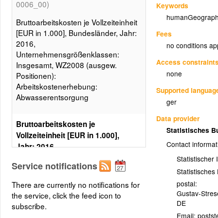
0006_00)
Keywords
humanGeograph
Bruttoarbeitskosten je Vollzeiteinheit
[EUR in 1.000], Bundesländer, Jahr:
Fees
2016,
no conditions ap
Unternehmensgrößenklassen:
Access constraint
Insgesamt, WZ2008 (ausgew.
none
Positionen):
Arbeitskostenerhebung:
Supported languag
Abwasserentsorgung
ger
Data provider
Bruttoarbeitskosten je
Statistisches 
Vollzeiteinheit [EUR in 1.000],
Contact informat
Jahr: 2016,
Unternehmensgrößenklassen:
Statistischer
Service notifications
Insgesamt, WZ2008 (ausgew.
Statistische
Positionen):
postal:
There are currently no notifications for
Arbeitskostenerhebung:
Gustav-Stre
the service, click the feed icon to
Abwasserentsorgung
DE
subscribe.
(Statistikdaten1)
Email: