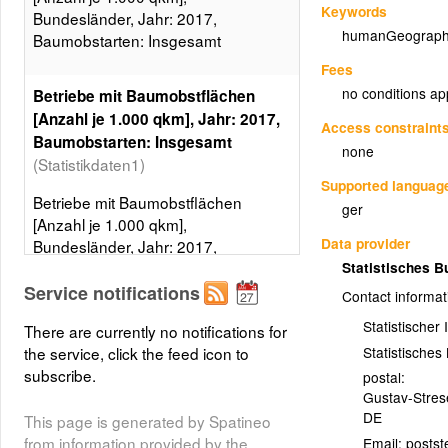
Keywords
Bundesländer, Jahr: 2017,
humanGeograph
Baumobstarten: Insgesamt
Fees
no conditions ap
Betriebe mit Baumobstflächen
[Anzahl je 1.000 qkm], Jahr: 2017,
Access constraint
Baumobstarten: Insgesamt
none
(Statistikdaten1)
Supported languag
Betriebe mit Baumobstflächen
ger
[Anzahl je 1.000 qkm],
Data provider
Bundesländer, Jahr: 2017,
Baumobstarten: Insgesamt, 5
Statistisches 
Klassen, Gleiche Besetzungen
Service notifications
Contact informat
Layer metadata (
xml
)
Statistischer
There are currently no notifications for
Statistische
the service, click the feed icon to
subscribe.
postal:
Gustav-Stre
DE
This page is generated by Spatineo
from information provided by the
Email: