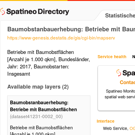
Statistisc
Baumobstanbauerhebung: Betriebe mit Bau
https://www-genesis.destatis.de/gis/cgi-bin/mapserv
Betriebe mit Baumobstflächen
Service health
N
[Anzahl je 1.000 qkm], Bundesländer,
Jahr: 2017, Baumobstarten:
Insgesamt
Available map layers (2)
Baumobstanbauerhebung:
Betriebe mit Baumobstflächen
(dataset41231-0002_00)
Interface
Betriebe mit Baumobstflächen
Web Service
,
OG
[Anzahl je 1.000 qkm],