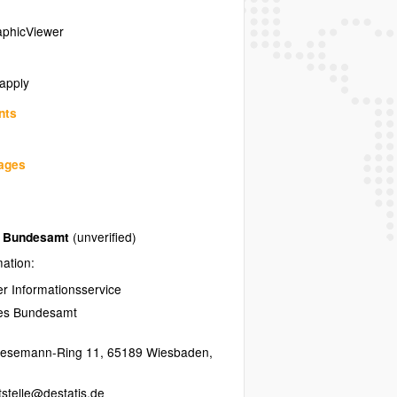
phicViewer
 apply
nts
uages
es Bundesamt
(unverified)
mation:
her Informationsservice
hes Bundesamt
resemann-Ring 11
,
65189
Wiesbaden
,