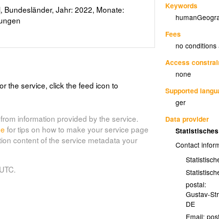
Keywords
, Bundesländer, Jahr: 2022, Monate:
humanGeogra
zungen
Fees
no conditions
Access constrai
none
or the service, click the feed icon to
Supported lang
ger
from information provided by the service.
Data provider
de
for tips on how to make your service page
Statistisch
tion content of the service metadata your
Contact infor
Statistisc
 UTC.
Statistisc
postal:
Gustav-St
DE
Email: