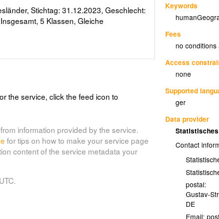
Keywords
sländer, Stichtag: 31.12.2023, Geschlecht:
humanGeogra
Insgesamt, 5 Klassen, Gleiche
Fees
no conditions
Access constrai
none
Supported lang
or the service, click the feed icon to
ger
Data provider
from information provided by the service.
Statistisch
de
for tips on how to make your service page
Contact infor
tion content of the service metadata your
Statistisc
Statistisc
 UTC.
postal:
Gustav-St
DE
Email: