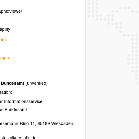
phicViewer
 apply
nts
uages
es Bundesamt
(unverified)
mation:
her Informationsservice
hes Bundesamt
resemann-Ring 11
,
65189
Wiesbaden
,