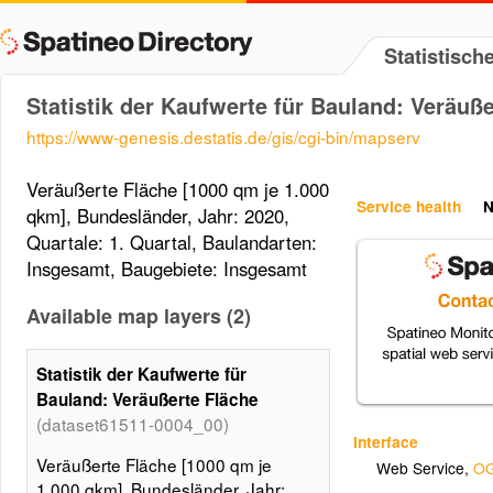
Statistisc
Statistik der Kaufwerte für Bauland: Veräuß
https://www-genesis.destatis.de/gis/cgi-bin/mapserv
Veräußerte Fläche [1000 qm je 1.000
Service health
N
qkm], Bundesländer, Jahr: 2020,
Quartale: 1. Quartal, Baulandarten:
Insgesamt, Baugebiete: Insgesamt
Available map layers (2)
Statistik der Kaufwerte für
Bauland: Veräußerte Fläche
(dataset61511-0004_00)
Interface
Veräußerte Fläche [1000 qm je
Web Service
,
OG
1.000 qkm], Bundesländer, Jahr: