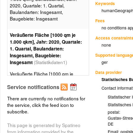
Keywords
2020, Quartale: 1. Quartal,
humanGeograph
Baulandarten: Insgesamt,
Baugebiete: Insgesamt
Fees
no conditions ap
Veräußerte Fläche [1000 qm je
Access constraint
1.000 qkm], Jahr: 2020, Quartale:
none
1. Quartal, Baulandarten:
Supported languag
Insgesamt, Baugebiete:
(Statistikdaten1)
ger
Insgesamt
Data provider
Veräußerte Fläche [1000 qm je
Statistisches 
1.000 qkm], Bundesländer, Jahr:
Service notifications
2020, Quartale: 1. Quartal,
Contact informat
Baulandarten: Insgesamt,
Statistischer
There are currently no notifications for
Baugebiete: Insgesamt, 5 Klassen,
Statistische
the service, click the feed icon to
Gleiche Besetzungen
subscribe.
postal:
Layer metadata (
xml
)
Gustav-Stre
DE
This page is generated by Spatineo
from information provided by the
Email: