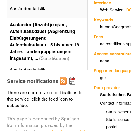
Interface
Ausländerstatistik
Web Service
,
OG
Keywords
Ausländer [Anzahl je qkm],
humanGeograph
Aufenthaltsdauer (Abgrenzung
Fees
Einbürgerungen):
no conditions ap
Aufenthaltsdauer 15 bis unter 18
Jahre, Ländergruppierungen:
Access constraint
(Statistikdaten)
Insgesamt, ...
none
Ausländerstatistik
Supported languag
ger
Layer metadata (
xml
)
Service notifications
Data provider
There are currently no notifications for
Statistisches 
the service, click the feed icon to
Contact informat
subscribe.
Statistischer
This page is generated by Spatineo
Statistische
from information provided by the
postal: