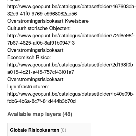
http://www.geopunt.be/catalogus/datasetfolder/467603da-
32e9-41f0-9769-c9968062ad56
Overstromingsrisicokaart Kwetsbare
Cultuurhistorische Objecten:
http://www.geopunt.be/catalogus/datasetfolder/72d6e98f-
7b67-4625-af0b-8af91b0947f3
Overstromingsrisicokaart
Economisch Risico:
http://www.geopunt.be/catalogus/datasetfolder/2d198f0b-
a015-4c21-a4f5-757cf43f01a7
Overstromingsrisicokaart
Lijninfrastructuren:
http://www.geopunt.be/catalogus/datasetfolder/fc40e09b-
fdb6-4b6a-8c7f-81d444b3b70d
Available map layers (48)
(0)
Globale Risicokaarten