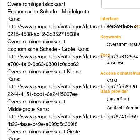
Overstromingsrisicokaart
Economische Schade - Middelgrote
Kans:
Interface
http://www.geopunt.be/catalogus/datasetfolder/e1da0ce2-
Web Service
,
Ar
0215-4588-ab12-3d35271568fa
Keywords
Overstromingsrisicokaart
Overstromingsri
Economische Schade - Grote Kans:
Fees
http://www.geopunt.be/catalogus/datasetfolder/3a612534-
unknown
a700-4af9-9b63-63001c0cbb62
Overstromingsrisicokaart Kleine
Access constraint
Kans:
VMM
http://www.geopunt.be/catalogus/datasetfolder/7feb6920-
Data provider
2244-4151-bbd1-6a24ff5067ee
(unverified)
Overstromingsrisicokaart
Contact informat
Middelgrote Kans:
http://www.geopunt.be/catalogus/datasetfolder/8741cb59-
fb22-4aae-b49e-a099c5c369f8
Overstromingsrisicokaart Grote
Kans: