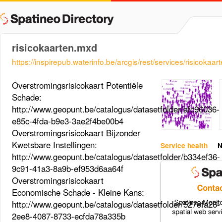
risicokaarten.mxd
https://inspirepub.waterinfo.be/arcgis/rest/services/risicoka
Overstromingsrisicokaart Potentiële
Schade:
http://www.geopunt.be/catalogus/datasetfolder/afc96036-
e85c-4fda-b9e3-3ae2f4be00b4
Overstromingsrisicokaart Bijzonder
Kwetsbare Instellingen:
Service health
N
http://www.geopunt.be/catalogus/datasetfolder/b334ef36-
9c91-41a3-8a9b-ef953d6aa64f
Overstromingsrisicokaart
Economische Schade - Kleine Kans:
http://www.geopunt.be/catalogus/datasetfolder/527efa26-
2ee8-4087-8733-ecfda78a335b