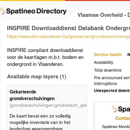
Vlaamse Overheid -
INSPIRE Downloaddienst Databank Ondergr
https://www.dov.vlaanderen.be/geoserver/grondverschuivin
INSPIRE compliant downloaddienst
Service health
N
voor de kaartlagen m.b.t. bodem en
Availability
ondergrond in Vlaanderen.
Total downtime
Available map layers (1)
Pre-announced ser
interruptions
Unexpected down
Gekarteerde
grondverschuivingen
(grondverschuivingen:grndversch_gekarteerd)
De kaart bevat een zo volledig
mogelijke inventaris van in het
landschap waarneembare