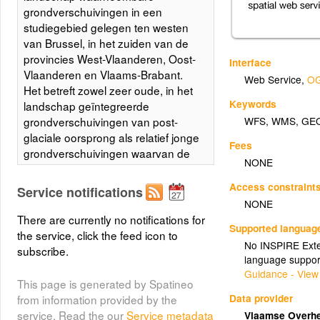
grondverschuivingen in een
studiegebied gelegen ten westen
van Brussel, in het zuiden van de
provincies West-Vlaanderen, Oost-
Interface
Vlaanderen en Vlaams-Brabant.
Web Service
,
OG
Het betreft zowel zeer oude, in het
Keywords
landschap geïntegreerde
WFS
,
WMS
,
GE
grondverschuivingen van post-
glaciale oorsprong als relatief jonge
Fees
grondverschuivingen waarvan de
NONE
initiatiedatum (soms bij benadering)
gekend is. De 'jonge'
Access constraint
Service notifications
grondverschuivingen kunnen
NONE
ontstaan zijn binnen een grotere,
There are currently no notifications for
Supported languag
oude grondverschuiving (local
the service, click the feed icon to
No INSPIRE Exten
reactivering) of op een
subscribe.
language suppor
onaangetaste (niet in het verleden
Guidance - View
door grondverschuiving
This page is generated by Spatineo
aangetaste) locatie. De meeste
Data provider
from information provided by the
grondverschuivngen zijn nog
service. Read the our
Service metadata
Vlaamse Overhe