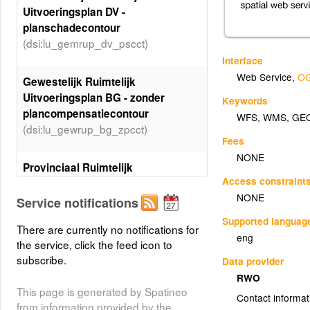
Uitvoeringsplan DV -
planschadecontour
(dsi:lu_gemrup_dv_pscct)
Interface
Web Service
,
OG
Gewestelijk Ruimtelijk
Uitvoeringsplan BG - zonder
Keywords
plancompensatiecontour
WFS
,
WMS
,
GE
(dsi:lu_gewrup_bg_zpcct)
Fees
NONE
Provinciaal Ruimtelijk
Access constraint
Uitvoeringsplan PV - planlijn
NONE
(dsi:lu_prorup_pv_ln)
Service notifications
Supported languag
There are currently no notifications for
Gewestelijk Ruimtelijk
eng
the service, click the feed icon to
Uitvoeringsplan BG -
subscribe.
Data provider
planspecialecontourpt
RWO
(dsi:lu_gewrup_bg_ctspec_pt)
This page is generated by Spatineo
Contact informat
from information provided by the