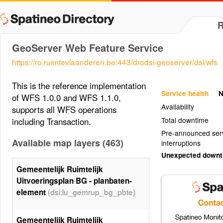
GeoServer Web Feature Service
https://ro.ruimtevlaanderen.be:443/drodsi-geoserver/dsi/wfs
This is the reference implementation
Service health
N
of WFS 1.0.0 and WFS 1.1.0,
Availability
supports all WFS operations
Total downtime
including Transaction.
Pre-announced ser
Available map layers (463)
interruptions
Unexpected down
Gemeentelijk Ruimtelijk
Uitvoeringsplan BG - planbaten-
(dsi:lu_gemrup_bg_pbte)
element
Gemeentelijk Ruimtelijk