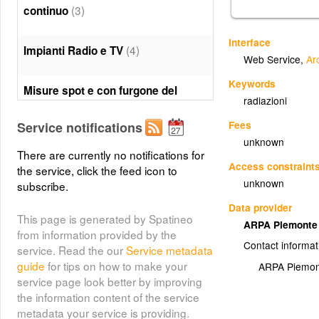
(3)
continuo
Interface
(4)
Impianti Radio e TV
Web Service
,
Ar
Keywords
Misure spot e con furgone del
radiazioni
(5)
campo elettromagnetico
Fees
Service notifications
unknown
Sviluppo linee elettriche -
There are currently no notifications for
Punteggio di criticita dei comuni
Access constraint
the service, click the feed icon to
(6)
unknown
subscribe.
Data provider
(7)
Impianti altra tipologia
This page is generated by Spatineo
ARPA Piemont
from information provided by the
Contact informat
service. Read the our
Service metadata
(8)
Impianti Telefonia - 2G-3G
guide
for tips on how to make your
ARPA Piemon
service page look better by improving
the information content of the service
(9)
Impianti Telefonia - 4G
metadata your service is providing.