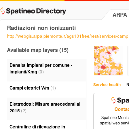
ARPA 
Radiazioni non ionizzanti
http://webgis.arpa.piemonte.it/ags101free/rest/services/cam
Available map layers (15)
Densita impianti per comune -
(0)
impianti/Kmq
Service health
N
(1)
Campi elettrici V/m
Elettrodotti: Misure antecedenti al
(2)
2015
Centraline di rilevazione in