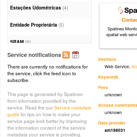
(4)
Estações Udométricas
(5)
Entidade Proprietária
(6)
SRAM
Service notifications
(7)
INMG
Interface
There are currently no notifications for
Web Service
,
Ar
the service, click the feed icon to
Rede de Monitorização da
Keywords
subscribe.
(8)
Qualidade das Águas
Fees
This page is generated by Spatineo
unknown
(9)
Águas de superfície
from information provided by the
Access constraint
service. Read the our
Service metadata
unknown
guide
for tips on how to make your
Águas balneares monitorizadas
service page look better by improving
Data provider
(10)
the information content of the service
am198031
metadata your service is providing.