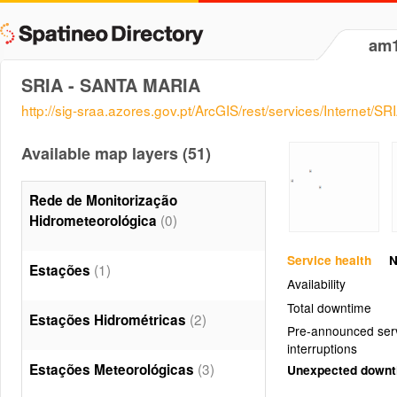
am
SRIA - SANTA MARIA
http://sig-sraa.azores.gov.pt/ArcGIS/rest/services/Internet
Available map layers (51)
Rede de Monitorização
(0)
Hidrometeorológica
Service health
N
(1)
Estações
Availability
Total downtime
(2)
Estações Hidrométricas
Pre-announced ser
interruptions
(3)
Estações Meteorológicas
Unexpected down