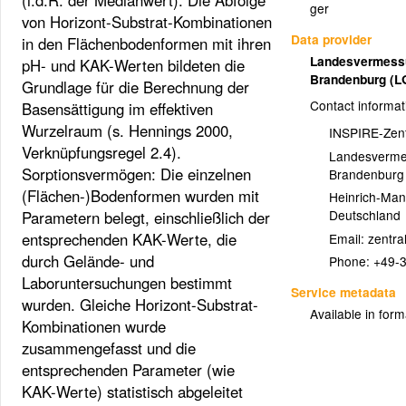
ger
von Horizont-Substrat-Kombinationen
Data provider
in den Flächenbodenformen mit ihren
Landesvermessu
pH- und KAK-Werten bildeten die
Brandenburg (
Grundlage für die Berechnung der
Contact informat
Basensättigung im effektiven
Wurzelraum (s. Hennings 2000,
INSPIRE-Zent
Verknüpfungsregel 2.4).
Landesverme
Sorptionsvermögen: Die einzelnen
Brandenburg
(Flächen-)Bodenformen wurden mit
Heinrich-Man
Deutschland
Parametern belegt, einschließlich der
entsprechenden KAK-Werte, die
Email:
durch Gelände- und
Phone:
+49-
Laboruntersuchungen bestimmt
Service metadata
wurden. Gleiche Horizont-Substrat-
Available in form
Kombinationen wurde
zusammengefasst und die
entsprechenden Parameter (wie
KAK-Werte) statistisch abgeleitet