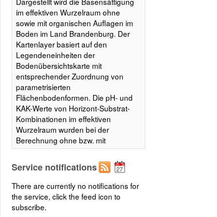
Dargestellt wird die Basensättigung
im effektiven Wurzelraum ohne
sowie mit organischen Auflagen im
Boden im Land Brandenburg. Der
Kartenlayer basiert auf den
Legendeneinheiten der
Bodenübersichtskarte mit
entsprechender Zuordnung von
parametrisierten
Flächenbodenformen. Die pH- und
KAK-Werte von Horizont-Substrat-
Kombinationen im effektiven
Wurzelraum wurden bei der
Berechnung ohne bzw. mit
Auflagehorizonten berücksichtigt.
Bei unterschiedlichen Ergebnissen
Service notifications
für die Bodenformen einer
Legendeneinheit wurden die
There are currently no notifications for
flächenhaft dominierenden und die
the service, click the feed icon to
subdominierenden klassifizierten
subscribe.
Werte angegeben (s. Tab. nach