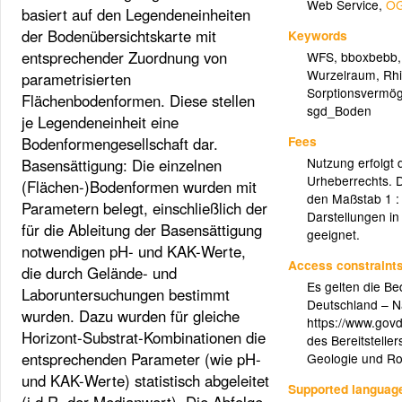
Web Service
,
OG
basiert auf den Legendeneinheiten
der Bodenübersichtskarte mit
Keywords
entsprechender Zuordnung von
WFS
,
bboxbebb
Wurzelraum
,
Rh
parametrisierten
Sorptionsvermö
Flächenbodenformen. Diese stellen
sgd_Boden
je Legendeneinheit eine
Fees
Bodenformengesellschaft dar.
Nutzung erfolgt 
Basensättigung: Die einzelnen
Urheberrechts. D
(Flächen-)Bodenformen wurden mit
den Maßstab 1 : 
Parametern belegt, einschließlich der
Darstellungen in
für die Ableitung der Basensättigung
geeignet.
notwendigen pH- und KAK-Werte,
Access constraint
die durch Gelände- und
Es gelten die B
Laboruntersuchungen bestimmt
Deutschland – N
wurden. Dazu wurden für gleiche
https://www.govd
Horizont-Substrat-Kombinationen die
des Bereitstelle
entsprechenden Parameter (wie pH-
Geologie und Ro
und KAK-Werte) statistisch abgeleitet
Supported languag
(i.d.R. der Medianwert). Die Abfolge