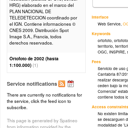
HRG) elaborado en el marco del
PLAN NACIONAL DE
Interface
TELEDETECCION coordinado por
el IGN. Contiene informaciones ©
Web Service
,
OG
CNES 2009. Distribución Spot
Keywords
Image S.A., Francia, todos
ortofoto, ortofot
derechos reservados.
territorio, terri
OGC, INSPIRE, se
Ortofoto de 2002 (hasta
Fees
(1)
1:100.000)
Servicio de uso 
Cantabria 87/201
Ortofoto de Cantabria del año 2002,
realizar descarg
en semitransparente para fusión
Service notifications
ceden bajo la m
con el mosaico SPOT. Se muestra
Comercial' esta
There are currently no notifications for
hasta escala 1:100.000
contiene todos lo
the service, click the feed icon to
Access constraint
subscribe.
(2)
Ortofoto de 2002
No existen limit
se descarguen da
This page is generated by Spatineo
Ortofoto de Cantabria del año 2002
modalidad de 'L
from information provided by the