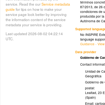
términos concret
service. Read the our
Service metadata
87/2013, de 26 d
guide
for tips on how to make your
condiciones de u
service page look better by improving
producida por l
the information content of the service
Autónoma de Ca
metadata your service is providing.
Supported languag
Last updated 2026-08-02 04:22:14
No INSPIRE Exten
UTC.
language suppor
Guidance - View
Data provider
Gobierno de Ca
Contact informat
Unidad de Ca
Geográfica
Gobierno de 
postal:
Lealtad, 23 E
(Spain)
Email: