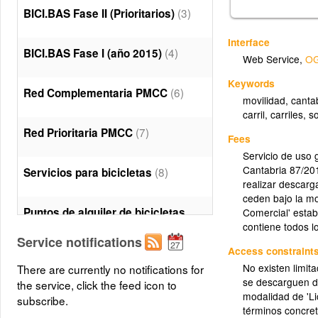
(3)
BICI.BAS Fase II (Prioritarios)
Interface
(4)
BICI.BAS Fase I (año 2015)
Web Service
,
OG
Keywords
(6)
Red Complementaria PMCC
movilidad, cantabr
carril, carriles
(7)
Red Prioritaria PMCC
Fees
Servicio de uso 
Cantabria 87/201
(8)
Servicios para bicicletas
realizar descarg
ceden bajo la m
Puntos de alquiler de bicicletas
Comercial' esta
contiene todos lo
(9)
Service notifications
Access constraint
Estacionamientos de bicicletas
No existen limit
There are currently no notifications for
se descarguen da
(10)
the service, click the feed icon to
modalidad de 'L
subscribe.
términos concret