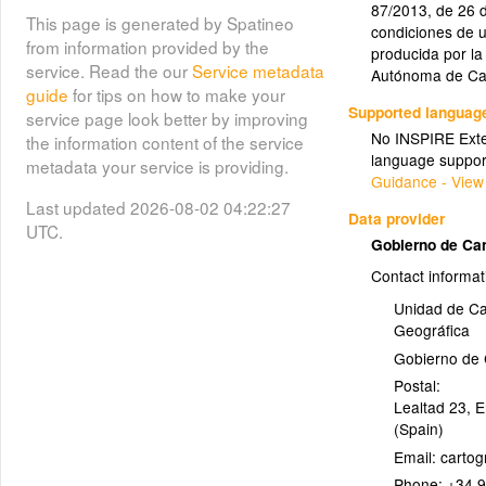
Tramos de uso compartido
87/2013, de 26 d
This page is generated by Spatineo
(11)
(parcialmente ciclables)
condiciones de u
from information provided by the
producida por l
service. Read the our
Service metadata
Autónoma de Ca
(12)
Vías ciclistas en proyecto
guide
for tips on how to make your
Supported languag
service page look better by improving
No INSPIRE Exten
the information content of the service
(13)
Vías ciclistas en servicio
language suppor
metadata your service is providing.
Guidance - View
Last updated 2026-08-02 04:22:27
Data provider
UTC.
Gobierno de Ca
Contact informat
Unidad de Ca
Geográfica
Gobierno de 
Postal:
Lealtad 23, E
(Spain)
Email:
Phone:
+34 