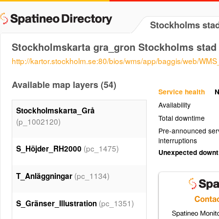
Stockholms sta
Stockholmskarta gra_gron Stockholms stad
http://kartor.stockholm.se:80/bios/wms/app/baggis/w
Available map layers (54)
Service health
N
Availability
Stockholmskarta_Grå
Total downtime
(p_1002120)
Pre-announced ser
interruptions
(pc_1475)
S_Höjder_RH2000
Unexpected down
(pc_1134)
T_Anläggningar
(pc_1351)
S_Gränser_Illustration