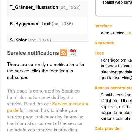
(pc_1352)
T_Gränser_Illustration
(pc_1356)
S_Byggnader_Text
Interface
Web Service
,
OG
(pc_1378)
S_Koloni
Keywords
Service notifications
Fees
(pc_1387)
S_Hamnanläggningar
För frågor om ka
There are currently no notifications for
använda tjänste
the service, click the feed icon to
stadsbyggnadsko
(pc_1401)
S_Idrottsanläggningar
subscribe.
geodataservice
Access constraint
(pc_1421)
S_Teknikanläggningar
This page is generated by Spatineo
Stockholms stad
from information provided by the
rättigheter till d
service. Read the our
Service metadata
(pc_1430)
B_Markanläggningar
kopieras, distrib
guide
for tips on how to make your
någon form utan
service page look better by improving
kartor.stockhol
(pc_1431)
S_Markanläggningar
the information content of the service
Data provider
metadata your service is providing.