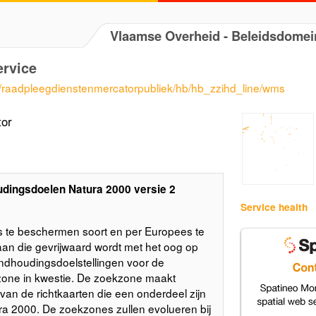
Vlaamse Overheid - Beleidsdom
ervice
e/raadpleegdienstenmercatorpubliek/hb/hb_zzihd_line/wms
tor
dingsdoelen Natura 2000 versie 2
Service health
s te beschermen soort en per Europees te
an die gevrijwaard wordt met het oog op
andhoudingsdoelstellingen voor de
one in kwestie. De zoekzone maakt
t van de richtkaarten die een onderdeel zijn
 2000. De zoekzones zullen evolueren bij