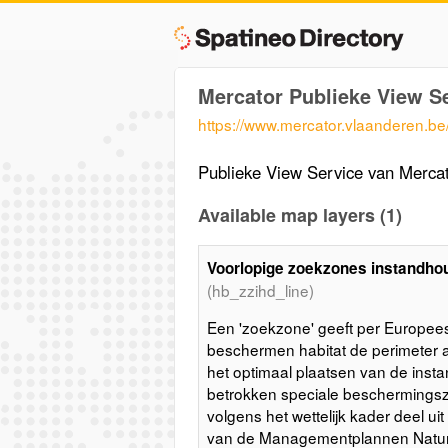
Mercator Publieke View S
https://www.mercator.vlaanderen.b
Publieke View Service van Merca
Available map layers (1)
Voorlopige zoekzones instandhou
(hb_zzihd_line)
Een 'zoekzone' geeft per Europee
beschermen habitat de perimeter a
het optimaal plaatsen van de inst
betrokken speciale beschermingsz
volgens het wettelijk kader deel ui
van de Managementplannen Natura