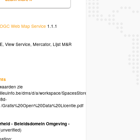
OGC Web Map Service
1.1.1
RE
,
View Service
,
Mercator
,
Lijst M&R
nts
waarden zie
ilieuinfo.be/dms/d/a/workspace/SpacesStore/64e1bd31-
8d-
1/Gratis%20Open%20Data%20Licentie.pdf
heid - Beleidsdomein Omgeving -
(unverified)
mation: