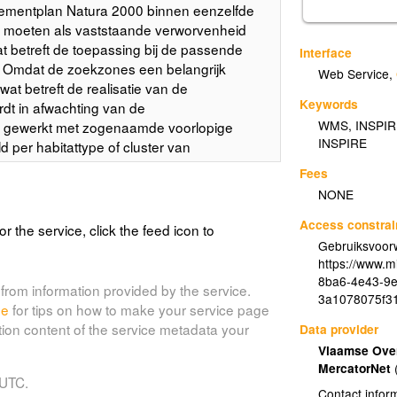
gementplan Natura 2000 binnen eenzelfde
s moeten als vaststaande verworvenheid
 betreft de toepassing bij de passende
Interface
. Omdat de zoekzones een belangrijk
Web Service
,
wat betreft de realisatie van de
Keywords
rdt in afwachting van de
WMS
,
INSPI
gewerkt met zogenaamde voorlopige
INSPIRE
per habitattype of cluster van
erste kaart met voorlopige zoekzones zoals
Fees
versie werd grotendeels gegenereerd met
NONE
oekzonemodel met actualisaties en
uitvoering van de Programmatische
Access constrai
or the service, click the feed icon to
pgesteld in opdracht van het ANB door VITO
Gebruiksvoor
) en is gebaseerd op het Ruimtemodel
https://www.m
8ba6-4e43-9e
evolg dat de kaart voor deze habittypes
from information provided by the service.
3a1078075f3
sterkaart met cellen van 100x100m (1 ha),
de
for tips on how to make your service page
n van de SBZ (versie 2013). Voor een
tion content of the service metadata your
Data provider
et model aanstuurbare habitats) zijn de
Vlaamse Over
e van de eerste voorlopige zoekzones (D.
MercatorNet
pige zoekzones voor de habitattypen
 UTC.
Contact infor