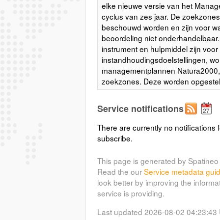
elke nieuwe versie van het Mana
cyclus van zes jaar. De zoekzone
beschouwd worden en zijn voor wat
beoordeling niet onderhandelbaar
instrument en hulpmiddel zijn voor 
instandhoudingsdoelstellingen, wo
managementplannen Natura2000, 
zoekzones. Deze worden opgesteld 
habitattypen en verschilt van de e
verspreid begin 2015. De nieuwe 
Service notifications
toepassing van het zogenaamde z
aanpassingen ten gevolge van de 
There are currently no notifications f
Aanpak Stikstof. Dit model werd o
subscribe.
en INBO (rapport in voorbereiding
Vlaanderen (VITO). Dit heeft als g
This page is generated by Spatineo 
opgebouwd is op basis van een ra
Read the our
Service metadata gui
die afgeknipt worden op de grenze
look better by improving the informa
andere reeks habitats (niet door h
service is providing.
zoekzones bepaald met de method
Adriaens, 2014, Afbakenen voorlo
Last updated 2026-08-02 04:23:43