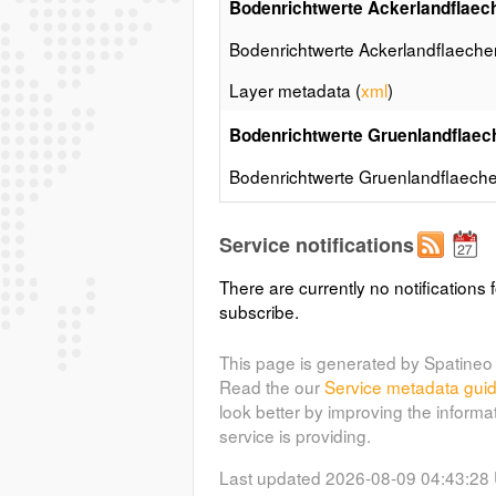
Bodenrichtwerte Ackerlandflaec
Bodenrichtwerte Ackerlandflaeche
Layer metadata (
xml
)
Bodenrichtwerte Gruenlandflaec
Bodenrichtwerte Gruenlandflaeche
Layer metadata (
xml
)
Service notifications
(
Bodenrichtwerte Forstflaechen
There are currently no notifications f
Bodenrichtwerte Forstflaechen in
subscribe.
Layer metadata (
xml
)
This page is generated by Spatineo 
Read the our
Service metadata gui
Bodenrichtwerte Gartenflaechen
look better by improving the informa
Bodenrichtwerte Gartenflaechen i
service is providing.
Layer metadata (
xml
)
Last updated 2026-08-09 04:43:28