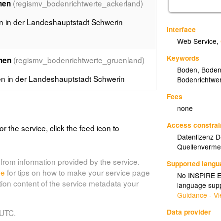
(regismv_bodenrichtwerte_ackerland)
hen
n in der Landeshauptstadt Schwerin
Interface
Web Service
,
Keywords
(regismv_bodenrichtwerte_gruenland)
hen
Boden
,
Boden
n in der Landeshauptstadt Schwerin
Bodenrichtwer
Fees
none
regismv_bodenrichtwerte_forst)
Access constrai
or the service, click the feed icon to
 der Landeshauptstadt Schwerin
Datenlizenz 
Quellenverme
from information provided by the service.
Supported lang
de
for tips on how to make your service page
(regismv_bodenrichtwerte_garten)
No INSPIRE Ex
tion content of the service metadata your
language supp
n der Landeshauptstadt Schwerin
Guidance - Vi
Data provider
 UTC.