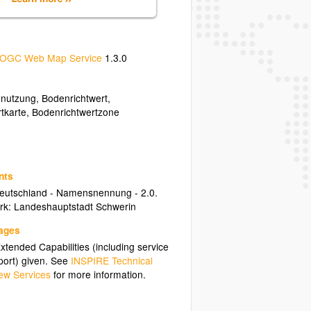
OGC Web Map Service
1.3.0
nutzung
,
Bodenrichtwert
,
tkarte
,
Bodenrichtwertzone
nts
Deutschland - Namensnennung - 2.0.
rk: Landeshauptstadt Schwerin
uages
tended Capabilities (including service
ort) given. See
INSPIRE Technical
ew Services
for more information.