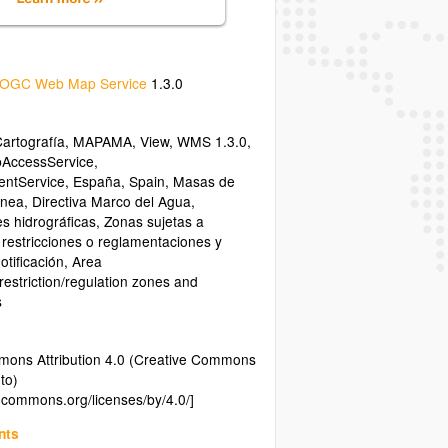
OGC Web Map Service
1.3.0
artografía
,
MAPAMA
,
View
,
WMS 1.3.0
,
pAccessService
,
ntService
,
España
,
Spain
,
Masas de
ánea
,
Directiva Marco del Agua
,
s hidrográficas
,
Zonas sujetas a
 restricciones o reglamentaciones y
otificación
,
Area
striction/regulation zones and
s
mons Attribution 4.0 (Creative Commons
to)
vecommons.org/licenses/by/4.0/]
nts