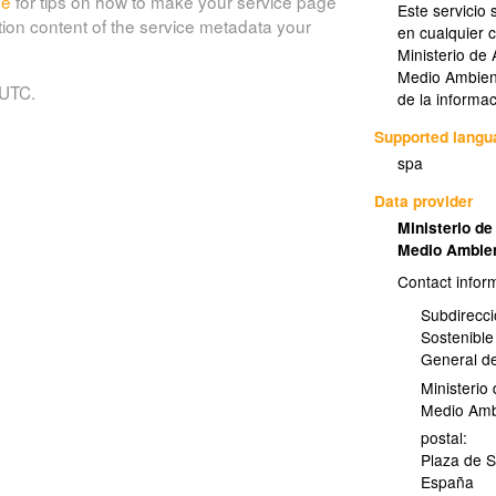
de
for tips on how to make your service page
Este servicio 
tion content of the service metadata your
en cualquier 
Ministerio de 
Medio Ambien
 UTC.
de la informac
Supported lang
spa
Data provider
Ministerio de
Medio Ambi
Contact infor
Subdirecci
Sostenibl
General d
Ministerio
Medio Am
postal:
Plaza de S
España