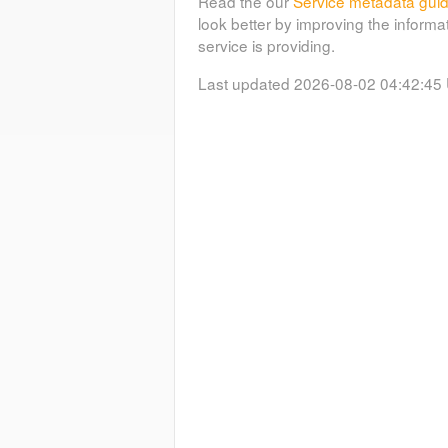
Read the our
Service metadata gui
look better by improving the informa
service is providing.
Last updated 2026-08-02 04:42:45