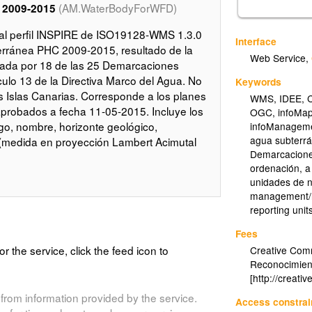
(AM.WaterBodyForWFD)
 2009-2015
al perfil INSPIRE de ISO19128-WMS 1.3.0
Interface
ránea PHC 2009-2015, resultado de la
Web Service
,
rtada por 18 de las 25 Demarcaciones
ículo 13 de la Directiva Marco del Agua. No
Keywords
s Islas Canarias. Corresponde a los planes
WMS
,
IDEE
,
C
probados a fecha 11-05-2015. Incluye los
OGC
,
infoMa
o, nombre, horizonte geológico,
infoManageme
agua subterr
 (medida en proyección Lambert Acimutal
Demarcacione
ordenación, a
unidades de n
management/re
reporting unit
Fees
or the service, click the feed icon to
Creative Com
Reconocimien
[http://creati
from information provided by the service.
Access constrai