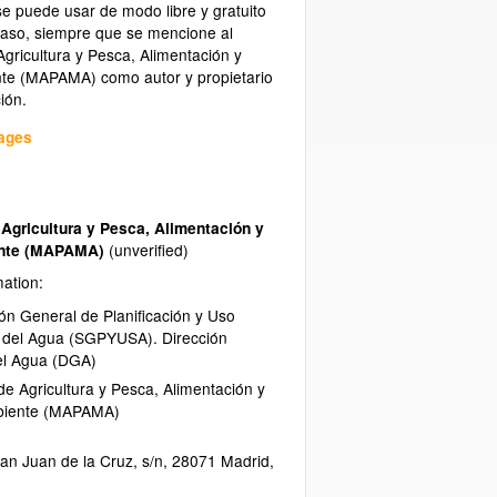
se puede usar de modo libre y gratuito
caso, siempre que se mencione al
Agricultura y Pesca, Alimentación y
te (MAPAMA) como autor y propietario
ión.
uages
 Agricultura y Pesca, Alimentación y
ente (MAPAMA)
(unverified)
mation:
ón General de Planificación y Uso
e del Agua (SGPYUSA). Dirección
el Agua (DGA)
 de Agricultura y Pesca, Alimentación y
biente (MAPAMA)
an Juan de la Cruz, s/n
,
28071
Madrid
,