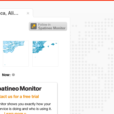
sca, Ali…
Follow in
Spatineo Monitor
Now: