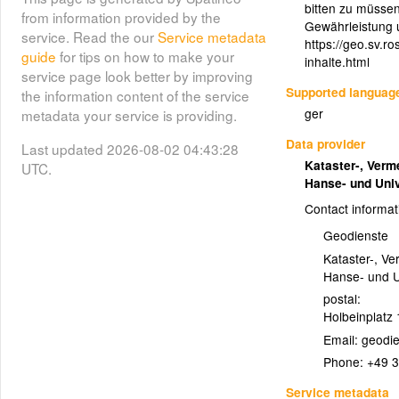
bitten zu müsse
from information provided by the
Gewährleistung 
service. Read the our
Service metadata
https://geo.sv.r
guide
for tips on how to make your
inhalte.html
service page look better by improving
Supported languag
the information content of the service
ger
metadata your service is providing.
Data provider
Last updated 2026-08-02 04:43:28
Kataster-, Ver
UTC.
Hanse- und Uni
Contact informat
Geodienste
Kataster-, V
Hanse- und U
postal:
Holbeinplatz 
Email:
Phone:
+49 
Service metadata