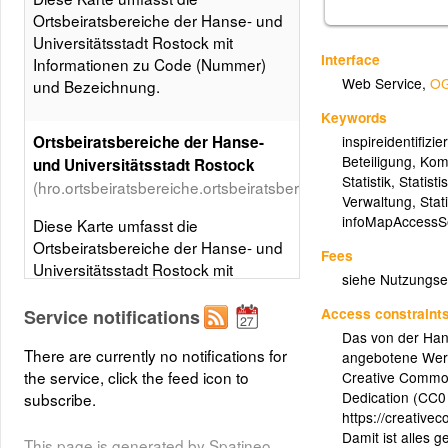
Ortsbeiratsbereiche der Hanse- und
Universitätsstadt Rostock mit
Interface
Informationen zu Code (Nummer)
Web Service
,
OG
und Bezeichnung.
Keywords
inspireidentifizier
Ortsbeiratsbereiche der Hanse-
Beteiligung
,
Kom
und Universitätsstadt Rostock
Statistik
,
Statist
(hro.ortsbeiratsbereiche.ortsbeiratsbereiche)
Verwaltung
,
Stat
infoMapAccessS
Diese Karte umfasst die
Ortsbeiratsbereiche der Hanse- und
Fees
Universitätsstadt Rostock mit
siehe Nutzungs
Informationen zu Code (Nummer)
und Bezeichnung.
Access constraint
Service notifications
Das von der Hans
Layer metadata (
xml
)
There are currently no notifications for
angebotene Werk
the service, click the feed icon to
Creative Common
Dedication (CC0
subscribe.
https://creative
Damit ist alles 
This page is generated by Spatineo