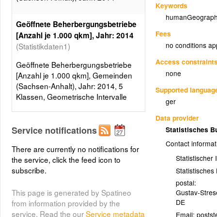
Keywords
humanGeograph
Geöffnete Beherbergungsbetriebe
Fees
[Anzahl je 1.000 qkm], Jahr: 2014
no conditions ap
(Statistikdaten1)
Access constraint
Geöffnete Beherbergungsbetriebe
none
[Anzahl je 1.000 qkm], Gemeinden
(Sachsen-Anhalt), Jahr: 2014, 5
Supported languag
Klassen, Geometrische Intervalle
ger
Layer metadata (
xml
)
Data provider
Service notifications
Statistisches 
Contact informat
There are currently no notifications for
Statistischer
the service, click the feed icon to
subscribe.
Statistische
postal:
This page is generated by Spatineo
Gustav-Stre
DE
from information provided by the
service. Read the our
Service metadata
Email: