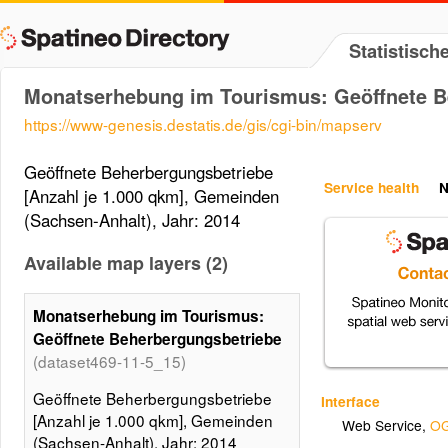
Statistisc
Monatserhebung im Tourismus: Geöffnete B
https://www-genesis.destatis.de/gis/cgi-bin/mapserv
Geöffnete Beherbergungsbetriebe
Service health
N
[Anzahl je 1.000 qkm], Gemeinden
(Sachsen-Anhalt), Jahr: 2014
Available map layers (2)
Monatserhebung im Tourismus:
Geöffnete Beherbergungsbetriebe
(dataset469-11-5_15)
Geöffnete Beherbergungsbetriebe
Interface
[Anzahl je 1.000 qkm], Gemeinden
Web Service
,
OG
(Sachsen-Anhalt), Jahr: 2014