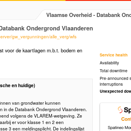
Vlaamse Overheid - Databank O
Databank Ondergrond Vlaanderen
server/gw_vergunningen/alle_verg/wfs
t voor de kaartlagen m.b.t. bodem en
Service health
Availability
Total downtime
Pre-announced s
interruptions
sche en huidige)
Unexpected do
winnen van grondwater kunnen
en in de Databank Ondergrond Vlaanderen.
rleend volgens de VLAREM-wetgeving. Ze
waarbij er voor klasse 1 en 2 een
sse 3 een meldingsplicht. De indelingslijst