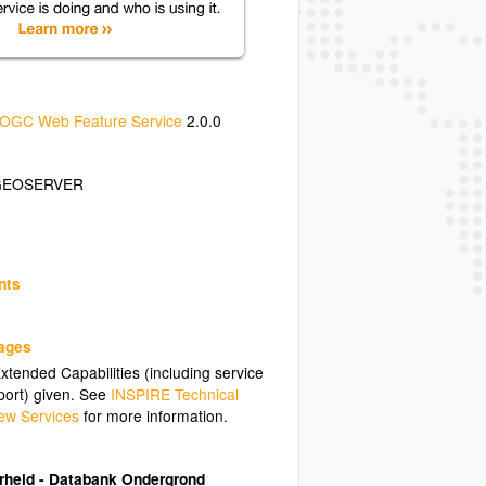
OGC Web Feature Service
2.0.0
GEOSERVER
nts
uages
tended Capabilities (including service
ort) given. See
INSPIRE Technical
ew Services
for more information.
heid - Databank Ondergrond