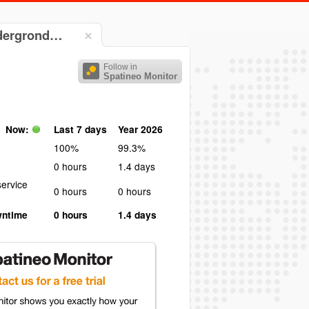
ndergrond…
Follow in
Spatineo Monitor
Now:
Last 7 days
Year 2026
100%
99.3%
0 hours
1.4 days
ervice
0 hours
0 hours
wntime
0 hours
1.4 days