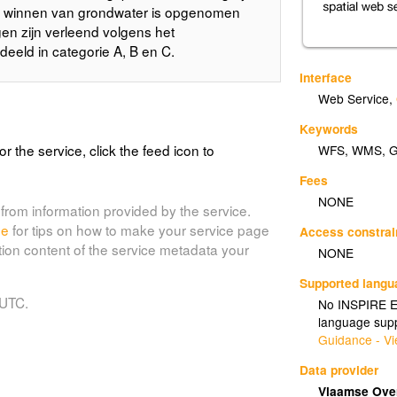
het winnen van grondwater is opgenomen
en zijn verleend volgens het
eeld in categorie A, B en C.
Interface
Web Service
,
Keywords
or the service, click the feed icon to
WFS
,
WMS
,
Fees
NONE
from information provided by the service.
de
for tips on how to make your service page
Access constrai
tion content of the service metadata your
NONE
Supported lang
 UTC.
No INSPIRE Ex
language supp
Guidance - Vi
Data provider
Vlaamse Over