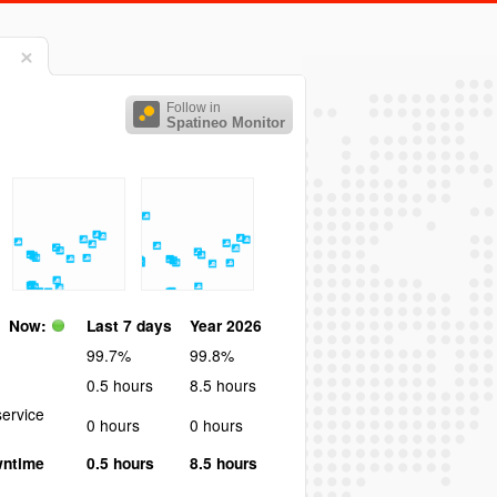
Follow in
Spatineo Monitor
Now:
Last 7 days
Year 2026
99.7%
99.8%
0.5 hours
8.5 hours
ervice
0 hours
0 hours
wntime
0.5 hours
8.5 hours