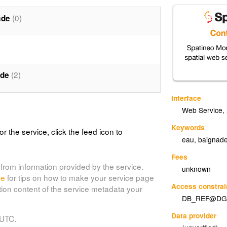
(0)
ade
(2)
ade
Interface
Web Service
,
Keywords
or the service, click the feed icon to
eau
,
baignad
Fees
from information provided by the service.
unknown
de
for tips on how to make your service page
Access constrai
tion content of the service metadata your
DB_REF@DG
Data provider
 UTC.