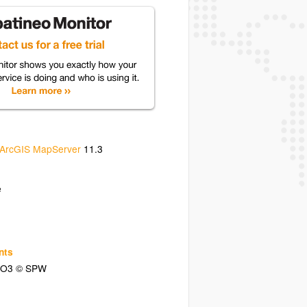
ArcGIS MapServer
11.3
e
nts
O3 © SPW