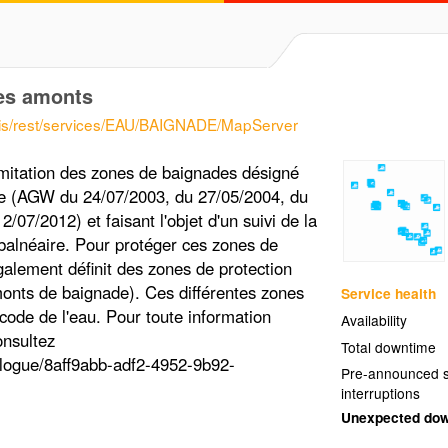
es amonts
cgis/rest/services/EAU/BAIGNADE/MapServer
limitation des zones de baignades désigné
one (AGW du 24/07/2003, du 27/05/2004, du
/07/2012) et faisant l'objet d'un suivi de la
 balnéaire. Pour protéger ces zones de
alement définit des zones de protection
nts de baignade). Ces différentes zones
Service health
 code de l'eau. Pour toute information
Availability
onsultez
Total downtime
talogue/8aff9abb-adf2-4952-9b92-
Pre-announced s
interruptions
Unexpected do