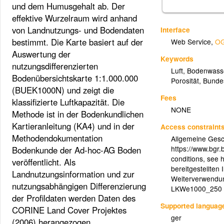
und dem Humusgehalt ab. Der
effektive Wurzelraum wird anhand
von Landnutzungs- und Bodendaten
Interface
bestimmt. Die Karte basiert auf der
Web Service
,
OG
Auswertung der
Keywords
nutzungsdifferenzierten
Luft
,
Bodenwasse
Bodenübersichtskarte 1:1.000.000
Porosität
,
Bundes
(BUEK1000N) und zeigt die
Fees
klassifizierte Luftkapazität. Die
NONE
Methode ist in der Bodenkundlichen
Kartieranleitung (KA4) und in der
Access constraint
Methodendokumentation
Allgemeine Gesc
https://www.bgr
Bodenkunde der Ad-hoc-AG Boden
conditions, see 
veröffentlicht. Als
bereitgestellten 
Landnutzungsinformation und zur
Weiterverwendung
nutzungsabhängigen Differenzierung
LKWe1000_250 V
der Profildaten werden Daten des
Supported languag
CORINE Land Cover Projektes
ger
(2006) herangezogen.