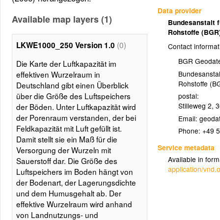
Data provider
Available map layers (1)
Bundesanstalt 
Rohstoffe (BGR
(0)
LKWE1000_250 Version 1.0
Contact informat
BGR Geodate
Die Karte der Luftkapazität im
Bundesanstal
effektiven Wurzelraum in
Rohstoffe (B
Deutschland gibt einen Überblick
über die Größe des Luftspeichers
postal:
Stilleweg 2
,
3
der Böden. Unter Luftkapazität wird
der Porenraum verstanden, der bei
Email:
Feldkapazität mit Luft gefüllt ist.
Phone:
+49 5
Damit stellt sie ein Maß für die
Service metadata
Versorgung der Wurzeln mit
Available in form
Sauerstoff dar. Die Größe des
application/vnd
Luftspeichers im Boden hängt von
der Bodenart, der Lagerungsdichte
und dem Humusgehalt ab. Der
effektive Wurzelraum wird anhand
von Landnutzungs- und