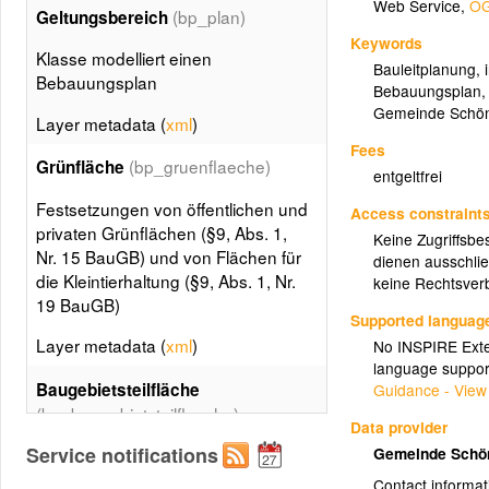
Web Service
,
OG
(bp_plan)
Geltungsbereich
Keywords
Klasse modelliert einen
Bauleitplanung
,
Bebauungsplan
Bebauungsplan
Gemeinde Schöne
Layer metadata (
xml
)
Fees
(bp_gruenflaeche)
Grünfläche
entgeltfrei
Festsetzungen von öffentlichen und
Access constraint
privaten Grünflächen (§9, Abs. 1,
Keine Zugriffsbe
Nr. 15 BauGB) und von Flächen für
dienen ausschlie
die Kleintierhaltung (§9, Abs. 1, Nr.
keine Rechtsverb
19 BauGB)
Supported languag
Layer metadata (
xml
)
No INSPIRE Exten
language suppor
Baugebietsteilfläche
Guidance - View
(bp_baugebietsteilflaeche)
Data provider
Service notifications
Gemeinde Schön
Teil eines Baugebiets mit einheitl.
Art und Maß der baulichen Nutzung
Contact informat