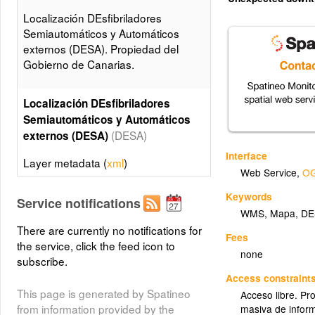
Localización DEsfibriladores
Semiautomáticos y Automáticos
externos (DESA). Propiedad del
Gobierno de Canarias.
Localización DEsfibriladores
Semiautomáticos y Automáticos
(DESA)
externos (DESA)
Interface
Layer metadata (
xml
)
Web Service
,
OG
Keywords
Service notifications
WMS
,
Mapa
,
DE
There are currently no notifications for
Fees
the service, click the feed icon to
none
subscribe.
Access constraint
This page is generated by Spatineo
Acceso libre. Pr
from information provided by the
masiva de infor