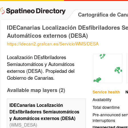
Cartográfica de Ca
IDECanarias Localización DEsfibriladores S
Automáticos externos (DESA)
https://idecan2.grafcan.es/ServicioWMS/DESA
Localización DEsfibriladores
Semiautomáticos y Automáticos
externos (DESA). Propiedad del
Gobierno de Canarias.
Available map layers (2)
Service health
N
Availability
IDECanarias Localización
Total downtime
DEsfibriladores Semiautomáticos
Pre-announced ser
y Automáticos externos (DESA)
interruptions
(WMS_DESA)
Unexpected down