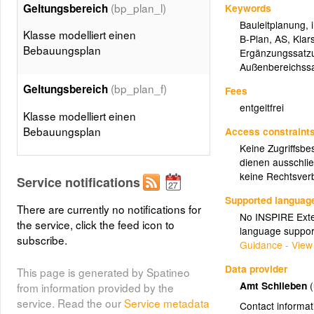
(bp_plan_l)
Keywords
Geltungsbereich
Bauleitplanung
,
Klasse modelliert einen
B-Plan
,
AS
,
Klar
Bebauungsplan
Ergänzungssatz
Außenbereichss
(bp_plan_f)
Geltungsbereich
Fees
entgeltfrei
Klasse modelliert einen
Bebauungsplan
Access constraint
Keine Zugriffsbe
dienen ausschlie
keine Rechtsverb
Service notifications
Supported languag
There are currently no notifications for
No INSPIRE Exten
the service, click the feed icon to
language suppor
subscribe.
Guidance - View
Data provider
This page is generated by Spatineo
Amt Schlieben
from information provided by the
service. Read the our
Service metadata
Contact informat