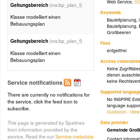
Web Service
,
OG
(ms:bp_plan_l)
Geltungsbereich
Keywords
Klasse modelliert einen
Bauleitplanung
,
Bebauungsplan
Bauleitplanung
,
Großbeeren
(ms:bp_plan_f)
Geltungsbereich
Fees
entgeltfrei
Klasse modelliert einen
Bebauungsplan
Access constraint
Keine Zugriffsbe
dienen ausschlie
keine Rechtsverb
Service notifications
Supported languag
There are currently no notifications for
No INSPIRE Exten
the service, click the feed icon to
language suppor
subscribe.
Guidance - View
Data provider
This page is generated by Spatineo
from information provided by the
Gemeinde Groß
service. Read the our
Service metadata
Contact informat