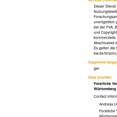
Dieser Dienst
Nutzungsbedi
Forschungsan
unentgeltlich
bei der FVA. B
und Copyright
kommerzielle 
Abschlusses e
Es gelten die
bw.de/forsch
Supported lang
ger
Data provider
Forstliche V
Württember
Contact infor
Andreas U
Forstliche
Württembe