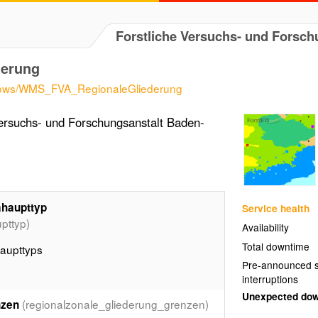
Forstliche Versuchs- und Fors
derung
xy/ows/WMS_FVA_RegionaleGliederung
ersuchs- und Forschungsanstalt Baden-
ahaupttyp
Service health
pttyp)
Availability
Total downtime
aupttyps
Pre-announced s
interruptions
Unexpected do
(regionalzonale_gliederung_grenzen)
nzen