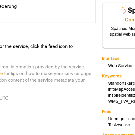
iederung
or the service, click the feed icon to
Interface
Web Service
,
from information provided by the service.
de
for tips on how to make your service page
Keywords
tion content of the service metadata your
Standortskart
infoMapAcces
inspireidentifiz
 UTC.
WMS_FVA_Reg
Fees
Unentgeltlich
Testzwecke
Access constrai