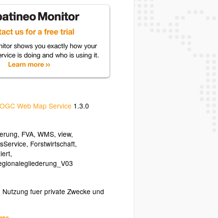
OGC Web Map Service
1.3.0
ierung
,
FVA
,
WMS
,
view
,
sService
,
Forstwirtschaft
,
iert
,
ionalegliederung_V03
e Nutzung fuer private Zwecke und
nts