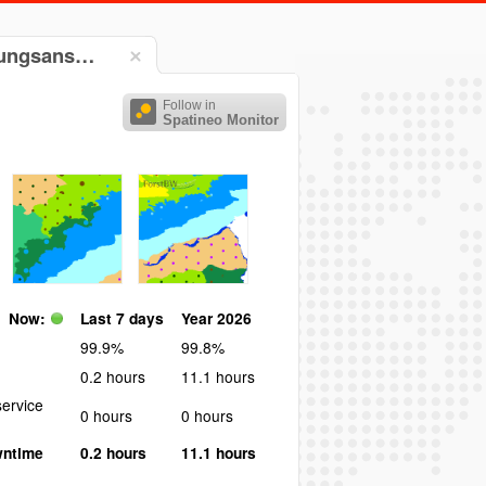
chungsans…
Follow in
Spatineo Monitor
Now:
Last 7 days
Year 2026
99.9%
99.8%
0.2 hours
11.1 hours
ervice
0 hours
0 hours
wntime
0.2 hours
11.1 hours