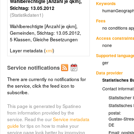
Wahlberechtigte [Anzahl je qkm],
Keywords
Stichtag: 13.05.2012
humanGeograph
(Statistikdaten1)
Fees
Wahlberechtigte [Anzahl je qkm],
no conditions ap
Gemeinden, Stichtag: 13.05.2012,
Access constraint
5 Klassen, Gleiche Besetzungen
none
Layer metadata (
xml
)
Supported languag
ger
Service notifications
Data provider
There are currently no notifications for
Statistisches 
the service, click the feed icon to
Contact informat
subscribe.
Statistischer
Statistische
This page is generated by Spatineo
from information provided by the
postal:
Gustav-Stre
service. Read the our
Service metadata
DE
guide
for tips on how to make your
service page look better by improving
Email: