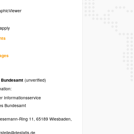
phicViewer
 apply
nts
uages
es Bundesamt
(unverified)
mation:
her Informationsservice
hes Bundesamt
resemann-Ring 11
,
65189
Wiesbaden
,