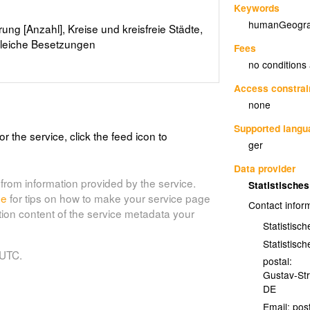
Keywords
humanGeogra
ng [Anzahl], Kreise und kreisfreie Städte,
Gleiche Besetzungen
Fees
no conditions
Access constrai
none
Supported lang
or the service, click the feed icon to
ger
Data provider
from information provided by the service.
Statistisch
de
for tips on how to make your service page
Contact infor
tion content of the service metadata your
Statistisc
Statistisc
 UTC.
postal:
Gustav-St
DE
Email: