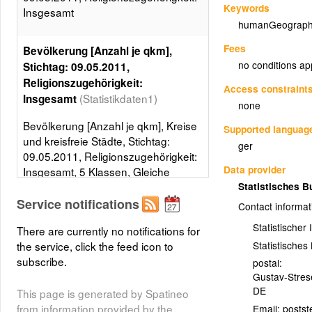
Keywords
Insgesamt
humanGeograph
Fees
Bevölkerung [Anzahl je qkm],
no conditions ap
Stichtag: 09.05.2011,
Religionszugehörigkeit:
Access constraint
(Statistikdaten1)
Insgesamt
none
Bevölkerung [Anzahl je qkm], Kreise
Supported languag
und kreisfreie Städte, Stichtag:
ger
09.05.2011, Religionszugehörigkeit:
Data provider
Insgesamt, 5 Klassen, Gleiche
Besetzungen
Statistisches 
Service notifications
Contact informat
Layer metadata (
xml
)
Statistischer
There are currently no notifications for
Statistische
the service, click the feed icon to
subscribe.
postal:
Gustav-Stre
DE
This page is generated by Spatineo
from information provided by the
Email: