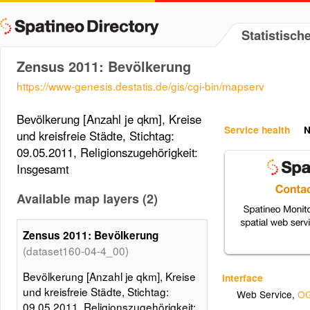
Statistisc
Zensus 2011: Bevölkerung
https://www-genesis.destatis.de/gis/cgi-bin/mapserv
Bevölkerung [Anzahl je qkm], Kreise
Service health
N
und kreisfreie Städte, Stichtag:
09.05.2011, Religionszugehörigkeit:
Insgesamt
Available map layers (2)
Zensus 2011: Bevölkerung
(dataset160-04-4_00)
Bevölkerung [Anzahl je qkm], Kreise
Interface
und kreisfreie Städte, Stichtag:
Web Service
,
OG
09.05.2011, Religionszugehörigkeit: