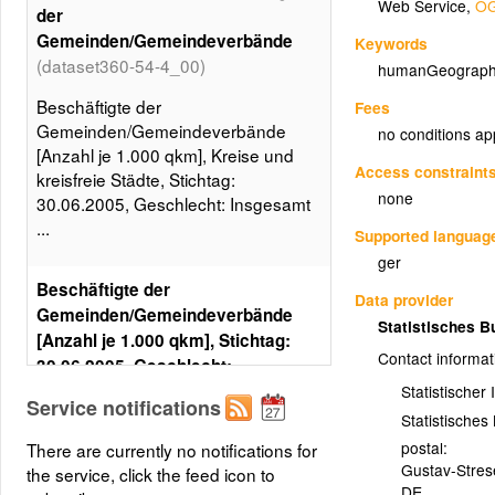
Web Service
,
OG
der
Gemeinden/Gemeindeverbände
Keywords
(dataset360-54-4_00)
humanGeograph
Beschäftigte der
Fees
Gemeinden/Gemeindeverbände
no conditions ap
[Anzahl je 1.000 qkm], Kreise und
Access constraint
kreisfreie Städte, Stichtag:
none
30.06.2005, Geschlecht: Insgesamt
...
Supported languag
ger
Beschäftigte der
Data provider
Gemeinden/Gemeindeverbände
Statistisches 
[Anzahl je 1.000 qkm], Stichtag:
Contact informat
30.06.2005, Geschlecht:
Insgesamt,
Statistischer
Service notifications
Beschäftigungsumfang:
Statistische
Teilzeitbeschäftigte (T2)
postal:
There are currently no notifications for
(Statistikdaten1)
Gustav-Stre
the service, click the feed icon to
DE