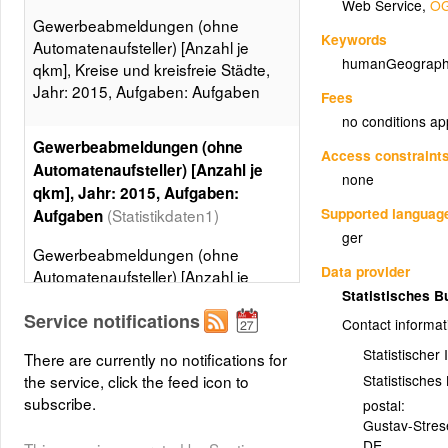
Web Service
,
OG
Gewerbeabmeldungen (ohne
Keywords
Automatenaufsteller) [Anzahl je
humanGeograph
qkm], Kreise und kreisfreie Städte,
Jahr: 2015, Aufgaben: Aufgaben
Fees
no conditions ap
Gewerbeabmeldungen (ohne
Access constraint
Automatenaufsteller) [Anzahl je
none
qkm], Jahr: 2015, Aufgaben:
Supported languag
(Statistikdaten1)
Aufgaben
ger
Gewerbeabmeldungen (ohne
Data provider
Automatenaufsteller) [Anzahl je
Statistisches 
qkm], Kreise und kreisfreie Städte,
Service notifications
Jahr: 2015, Aufgaben: Aufgaben, 5
Contact informat
Klassen, Gleiche Besetzungen
Statistischer
There are currently no notifications for
Layer metadata (
xml
)
Statistische
the service, click the feed icon to
subscribe.
postal:
Gustav-Stre
DE