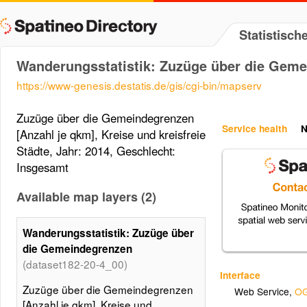
Statistisc
Wanderungsstatistik: Zuzüge über die Gem
https://www-genesis.destatis.de/gis/cgi-bin/mapserv
Zuzüge über die Gemeindegrenzen
Service health
N
[Anzahl je qkm], Kreise und kreisfreie
Städte, Jahr: 2014, Geschlecht:
Insgesamt
Available map layers (2)
Wanderungsstatistik: Zuzüge über
die Gemeindegrenzen
(dataset182-20-4_00)
Interface
Zuzüge über die Gemeindegrenzen
Web Service
,
OG
[Anzahl je qkm], Kreise und