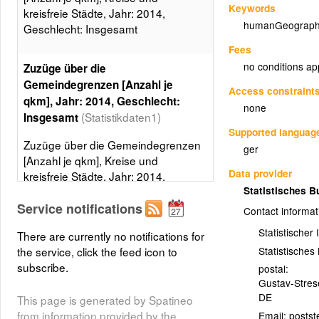
Keywords
kreisfreie Städte, Jahr: 2014,
humanGeograph
Geschlecht: Insgesamt
Fees
no conditions ap
Zuzüge über die
Gemeindegrenzen [Anzahl je
Access constraint
qkm], Jahr: 2014, Geschlecht:
none
(Statistikdaten1)
Insgesamt
Supported languag
Zuzüge über die Gemeindegrenzen
ger
[Anzahl je qkm], Kreise und
Data provider
kreisfreie Städte, Jahr: 2014,
Statistisches 
Geschlecht: Insgesamt, 5 Klassen,
Gleiche Besetzungen
Service notifications
Contact informat
Statistischer
Layer metadata (
xml
)
There are currently no notifications for
Statistische
the service, click the feed icon to
subscribe.
postal:
Gustav-Stre
DE
This page is generated by Spatineo
from information provided by the
Email: