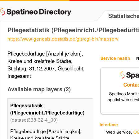
Statistisc
Pflegestatistik (Pflegeeinricht./Pflegebedürft
https://www-genesis.destatis.de/gis/cgi-bin/mapserv
Pflegebedürftige [Anzahl je qkm],
Service health
N
Kreise und kreisfreie Städte,
Stichtag: 31.12.2007, Geschlecht:
Insgesamt
Available map layers (2)
Pflegestatistik
(Pflegeeinricht./Pflegebedürftige)
(dataset338-32-4_00)
Interface
Pflegebedürftige [Anzahl je qkm],
Web Service
,
OG
Kreise und kreisfreie Städte,