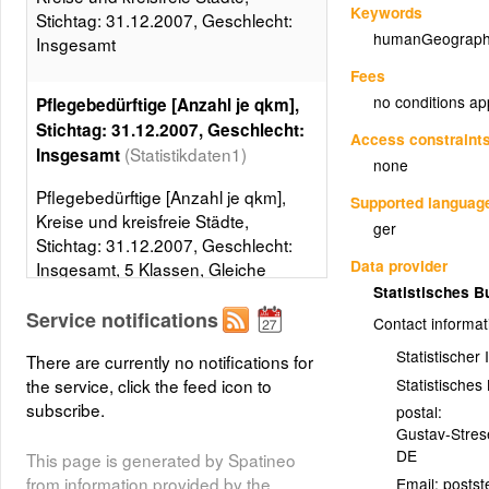
Keywords
Stichtag: 31.12.2007, Geschlecht:
humanGeograph
Insgesamt
Fees
no conditions ap
Pflegebedürftige [Anzahl je qkm],
Stichtag: 31.12.2007, Geschlecht:
Access constraint
(Statistikdaten1)
Insgesamt
none
Pflegebedürftige [Anzahl je qkm],
Supported languag
Kreise und kreisfreie Städte,
ger
Stichtag: 31.12.2007, Geschlecht:
Data provider
Insgesamt, 5 Klassen, Gleiche
Besetzungen
Statistisches 
Service notifications
Contact informat
Layer metadata (
xml
)
Statistischer
There are currently no notifications for
Statistische
the service, click the feed icon to
subscribe.
postal:
Gustav-Stre
DE
This page is generated by Spatineo
from information provided by the
Email: