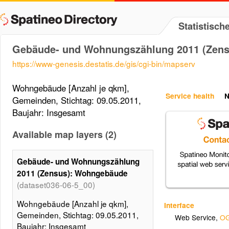
Statistisc
Gebäude- und Wohnungszählung 2011 (Zen
https://www-genesis.destatis.de/gis/cgi-bin/mapserv
Wohngebäude [Anzahl je qkm],
Service health
N
Gemeinden, Stichtag: 09.05.2011,
Baujahr: Insgesamt
Available map layers (2)
Gebäude- und Wohnungszählung
2011 (Zensus): Wohngebäude
(dataset036-06-5_00)
Wohngebäude [Anzahl je qkm],
Interface
Gemeinden, Stichtag: 09.05.2011,
Web Service
,
OG
Baujahr: Insgesamt