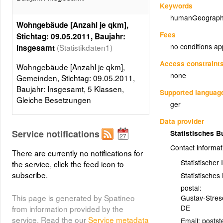
Keywords
humanGeograph
Wohngebäude [Anzahl je qkm],
Fees
Stichtag: 09.05.2011, Baujahr:
no conditions ap
(Statistikdaten1)
Insgesamt
Access constraint
Wohngebäude [Anzahl je qkm],
none
Gemeinden, Stichtag: 09.05.2011,
Baujahr: Insgesamt, 5 Klassen,
Supported languag
Gleiche Besetzungen
ger
Layer metadata (
xml
)
Data provider
Service notifications
Statistisches 
Contact informat
There are currently no notifications for
Statistischer
the service, click the feed icon to
subscribe.
Statistische
postal:
This page is generated by Spatineo
Gustav-Stre
DE
from information provided by the
service. Read the our
Service metadata
Email: