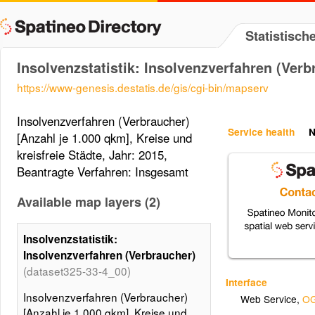
Statistisc
Insolvenzstatistik: Insolvenzverfahren (Verb
https://www-genesis.destatis.de/gis/cgi-bin/mapserv
Insolvenzverfahren (Verbraucher)
Service health
N
[Anzahl je 1.000 qkm], Kreise und
kreisfreie Städte, Jahr: 2015,
Beantragte Verfahren: Insgesamt
Available map layers (2)
Insolvenzstatistik:
Insolvenzverfahren (Verbraucher)
(dataset325-33-4_00)
Interface
Insolvenzverfahren (Verbraucher)
Web Service
,
OG
[Anzahl je 1.000 qkm], Kreise und