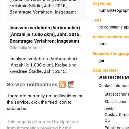
Keywords
kreisfreie Städte, Jahr: 2015,
humanGeograph
Beantragte Verfahren: Insgesamt
Fees
no conditions ap
Insolvenzverfahren (Verbraucher)
[Anzahl je 1.000 qkm], Jahr: 2015,
Access constraint
Beantragte Verfahren: Insgesamt
none
(Statistikdaten1)
Supported languag
Insolvenzverfahren (Verbraucher)
ger
[Anzahl je 1.000 qkm], Kreise und
Data provider
kreisfreie Städte, Jahr: 2015,
Beantragte Verfahren: Insgesamt, 5
Statistisches 
Klassen, Gleiche Besetzungen
Service notifications
Contact informat
Layer metadata (
xml
)
Statistischer
There are currently no notifications for
Statistische
the service, click the feed icon to
subscribe.
postal:
Gustav-Stre
DE
This page is generated by Spatineo
from information provided by the
Email: