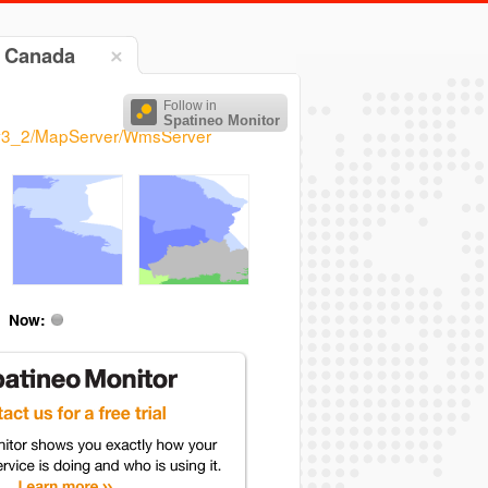
e Canada
Follow in
Spatineo Monitor
al_v3_2/MapServer/WmsServer
Now: