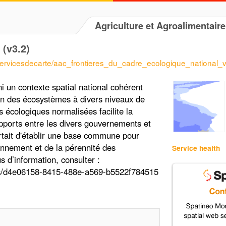
Agriculture et Agroalimentair
 (v3.2)
es/servicesdecarte/aac_frontieres_du_cadre_ecologique_nation
i un contexte spatial national cohérent
tion des écosystèmes à divers niveaux de
és écologiques normalisées facilite la
pports entre les divers gouvernements et
portait d'établir une base commune pour
ronnement et de la pérennité des
Service health
 d’information, consulter :
s/d4e06158-8415-488e-a569-b5522f784515