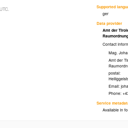
(Vorl_Verlauf_geplanter_Strassen)
Supported lang
 UTC.
ger
assen
Data provider
Amt der Tirol
Raumordnung 
(Verkehrsinfrastruktur_Gewaesser)
er
Contact infor
esser
Mag. Joha
Amt der Ti
Raumordnu
festlegungen_Ebene01)
postal:
Heiliggeist
erwendungszweck aller Grundstücke eines
Email:
ls Bauland, Freiland, Sonderfläche oder
Phone:
+4
Service metadat
Available in f
festlegungen_Ebene02)
erwendungszweck aller Grundstücke eines