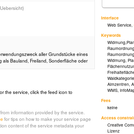
ebersicht)
Interface
Web Service
,
Keywords
Widmung,Plan
Raumordnungs
erwendungszweck aller Grundstücke eines
Raumordnung,
ls Bauland, Freiland, Sonderfläche oder
Widmung
,
Pl
Flächennutzu
Freihaltefläch
Waldkategori
Almzentren
,
A
(Flaechenwidmung_Beschriftung)
WMS
,
infoMa
or the service, click the feed icon to
Fees
erwendungszweck aller Grundstücke eines
keine
ls Bauland, Freiland, Sonderfläche oder
from information provided by the service.
Access constrai
de
for tips on how to make your service page
Creative Com
tion content of the service metadata your
Lizenz