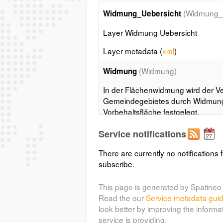
(Widmung_U
Widmung_Uebersicht
Layer Widmung Uebersicht
Layer metadata (
xml
)
(Widmung)
Widmung
In der Flächenwidmung wird der V
Gemeindegebietes durch Widmung a
Vorbehaltsfläche festgelegt.
Layer metadata (
xml
)
Service notifications
Flaechenwidmung_Beschriftung
There are currently no notifications f
subscribe.
In der Flächenwidmung wird der V
Gemeindegebietes durch Widmung a
This page is generated by Spatineo 
Vorbehaltsfläche festgelegt.
Read the our
Service metadata gui
look better by improving the informa
Layer metadata (
xml
)
service is providing.