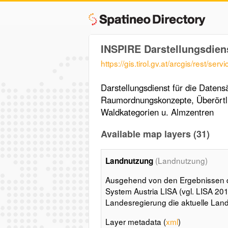
INSPIRE Darstellungsdien
https://gis.tirol.gv.at/arcgis/rest
Darstellungsdienst für die Daten
Raumordnungskonzepte, Überörtl
Waldkategorien u. Almzentren
Available map layers (31)
(Landnutzung)
Landnutzung
Ausgehend von den Ergebnissen d
System Austria LISA (vgl. LISA 2014
Landesregierung die aktuelle Landnu
Layer metadata (
xml
)