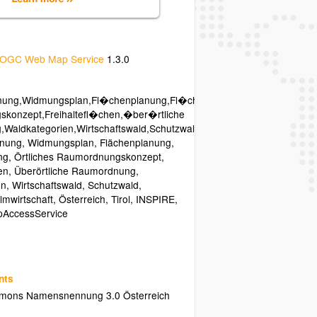
OGC Web Map Service
1.3.0
ung,Widmungsplan,Fl�chenplanung,Fl�chennutzung,�rtliches
konzept,Freihaltefl�chen,�ber�rtliche
Waldkategorien,Wirtschaftswald,Schutzwald,Almzentren,Almwirtschaf
anung
,
Widmungsplan
,
Flächenplanung
,
ng
,
Örtliches Raumordnungskonzept
,
en
,
Überörtliche Raumordnung
,
en
,
Wirtschaftswald
,
Schutzwald
,
lmwirtschaft
,
Österreich
,
Tirol
,
INSPIRE
,
pAccessService
nts
mons Namensnennung 3.0 Österreich