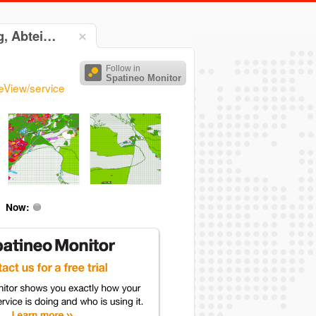
g, Abtei…
Follow in
Spatineo Monitor
eView/service
Now: