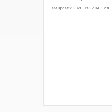
Vorl_Verlauf_geplanter_Strassen
Last updated 2026-08-02 04:53:30
Layer Vorl_Verlauf_geplanter_Str
Layer metadata (
xml
)
Verkehrsinfrastruktur_Gewaess
Layer Verkehrsinfrastruktur_Gewa
Layer metadata (
xml
)
(Teil
Teilfestlegungen_Ebene01
In der Flächenwidmung wird der V
Gemeindegebietes durch Widmung a
Vorbehaltsfläche festgelegt.
Layer metadata (
xml
)
(Teil
Teilfestlegungen_Ebene02
In der Flächenwidmung wird der V