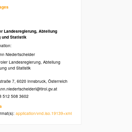
uages
er Landesregierung, Abteilung
und Statistik
mation:
nn Niedertscheider
roler Landesregierung, Abteilung
ng und Statistik
straße 7
,
6020
Innsbruck
,
Österreich
3 512 508 3602
a
ormat(s):
application/vnd.iso.19139+xml