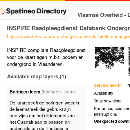
Vlaamse Overheid -
INSPIRE Raadpleegdienst Databank Onderg
https://www.dov.vlaanderen.be/geoserver/delfstoffen/boring
INSPIRE compliant Raadpleegdienst
voor de kaartlagen m.b.t. bodem en
ondergrond in Vlaanderen.
Available map layers (1)
Service health
N
(boringen_leem)
Boringen leem
Availability
Total downtime
De kaart geeft de boringen weer in
Pre-announced ser
de leemstreek die gebruikt zijn
interruptions
enerzijds om het diktemodel van
Unexpected down
het Quartair aan te passen en
anderzijds om de lithologie te