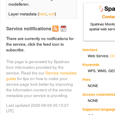
modelleren.
Layer metadata (
html
,
xml
)
Service notifications
There are currently no notifications for
the service, click the feed icon to
subscribe.
Interface
Web Service
,
OG
This page is generated by Spatineo
Keywords
from information provided by the
WFS
,
WMS
,
GE
service. Read the our
Service metadata
guide
for tips on how to make your
Fees
service page look better by improving
NONE
the information content of the service
Access constraint
metadata your service is providing.
NONE
Last updated 2026-08-09 05:13:27
Supported languag
UTC.