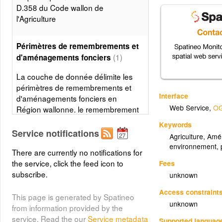
D.358 du Code wallon de
l'Agriculture
Périmètres de remembrements et
(1)
d'aménagements fonciers
La couche de donnée délimite les
périmètres de remembrements et
Interface
d'aménagements fonciers en
Web Service
,
OG
Région wallonne. le remembrement
est une des grandes opérations
Keywords
d'aménagement du territoire en
Service notifications
Agriculture, Amé
milieu rural. Il permet de redessiner
environnement, 
There are currently no notifications for
entièrement les limites des
the service, click the feed icon to
propriétés et exploitations, de
Fees
subscribe.
remodeler le paysage et de
unknown
procéder à un large éventail de
Access constraint
travaux. Il constitue donc un
This page is generated by Spatineo
unknown
instrument de planification en
from information provided by the
faveur de l'agriculture, de la nature
service. Read the our
Service metadata
Supported languag